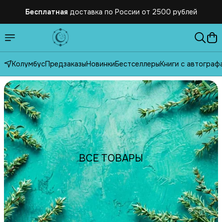
Бесплатная
доставка по России от 2500 рублей
Колумбус
Предзаказы
Новинки
Бестселлеры
Книги с автограф
ВСЕ ТОВАРЫ