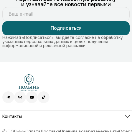
и узнавайте все новости первыми
Подписаться
Нажимая «Подписаться», вы даете согласие на обработку
указанных персональных данных в целях получения
информационной и рекламной рассылки
Контакты
Адрес
115172, г. Москва, Краснохолмская наб. 11, стр. 1
ⓒ ПОЛЫНЬ
Оплата
Доставка
Правила возврата
Реквизиты
Офер
Телефон