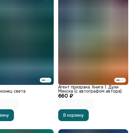
Агент призрака. Книга 1. Духи
конец света
Минска (с автографом автора)
660 ₽
зину
В корзину