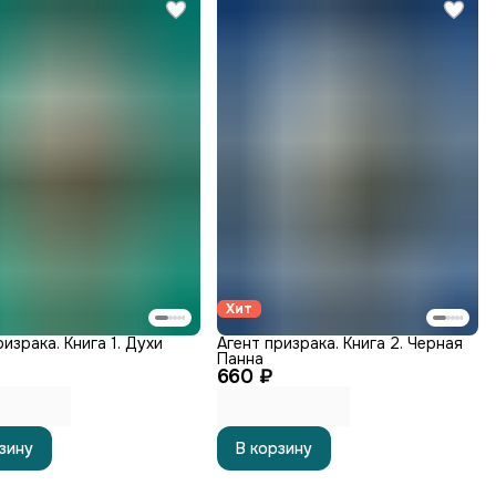
Хит
израка. Книга 1. Духи
Агент призрака. Книга 2. Черная
Панна
660 ₽
зину
В корзину