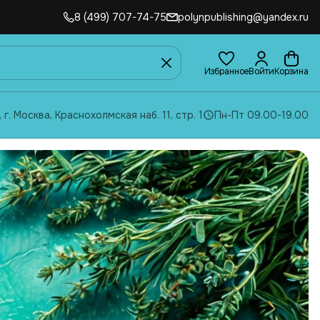
8 (499) 707-74-75
polynpublishing@yandex.ru
Избранное
Войти
Корзина
, г. Москва, Краснохолмская наб. 11, стр. 1
Пн-Пт 09.00-19.00