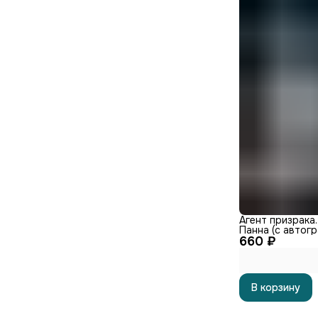
Агент призрака.
Панна (с автог
660 ₽
В корзину