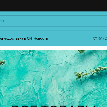
фами
Доставка в СНГ
Новости
115172