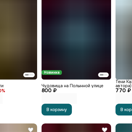
Новинка
Тени Ка
ти
Чудовища на Полынной улице
автора)
800 ₽
770 ₽
0
%
В корзину
В кор