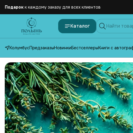
Бесплатная
доставка по России от 2500 рублей
Каталог
Колумбус
Предзаказы
Новинки
Бестселлеры
Книги с автогра