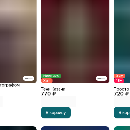
Новинка
Хит
Хит
18+
втографом
Тени Казани
Просто 
770 ₽
720 ₽
В корзину
В кор