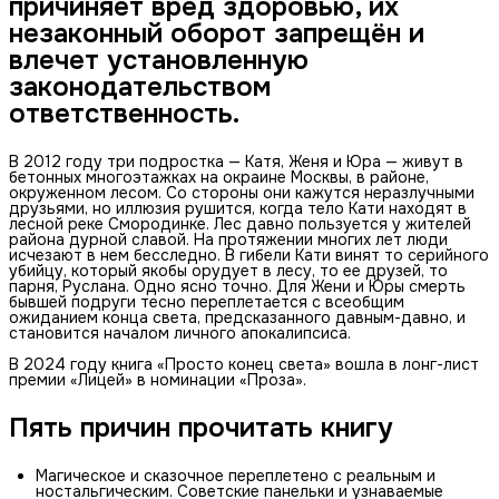
причиняет вред здоровью, их
незаконный оборот запрещён и
влечет установленную
законодательством
ответственность.
В 2012 году три подростка — Катя, Женя и Юра — живут в
бетонных многоэтажках на окраине Москвы, в районе,
окруженном лесом. Со стороны они кажутся неразлучными
друзьями, но иллюзия рушится, когда тело Кати находят в
лесной реке Смородинке. Лес давно пользуется у жителей
района дурной славой. На протяжении многих лет люди
исчезают в нем бесследно. В гибели Кати винят то серийного
убийцу, который якобы орудует в лесу, то ее друзей, то
парня, Руслана. Одно ясно точно. Для Жени и Юры смерть
бывшей подруги тесно переплетается с всеобщим
ожиданием конца света, предсказанного давным-давно, и
становится началом личного апокалипсиса.
В 2024 году книга «Просто конец света» вошла в лонг-лист
премии «Лицей» в номинации «Проза».
Пять причин прочитать книгу
Магическое и сказочное переплетено с реальным и
ностальгическим. Советские панельки и узнаваемые