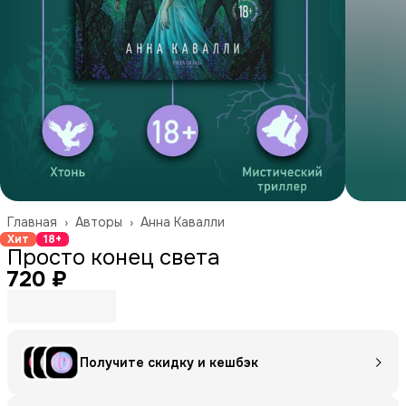
Главная
›
Авторы
›
Анна Кавалли
Хит
18+
Просто конец света
720 ₽
Получите скидку и кешбэк