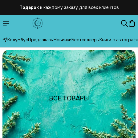
Подарок
к каждому заказу для всех клиентов
Бесплатная
доставка по России от 2500 рублей
Колумбус
Предзаказы
Новинки
Бестселлеры
Книги с автограф
ВСЕ ТОВАРЫ