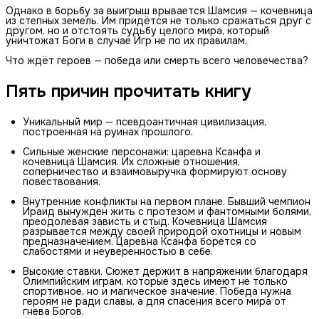
Однако в борьбу за выигрыш врывается Шамсия — кочевница
из степных земель. Им придётся не только сражаться друг с
другом, но и отстоять судьбу целого мира, который
уничтожат Боги в случае Игр не по их правилам.
Что ждёт героев — победа или смерть всего человечества?
Пять причин прочитать книгу
Уникальный мир — псевдоантичная цивилизация,
построенная на руинах прошлого.
Сильные женские персонажи: царевна Ксанфа и
кочевница Шамсия. Их сложные отношения,
соперничество и взаимовыручка формируют основу
повествования.
Внутренние конфликты на первом плане. Бывший чемпион
Ираид вынужден жить с протезом и фантомными болями,
преодолевая зависть и стыд. Кочевница Шамсия
разрывается между своей природой охотницы и новым
предназначением. Царевна Ксанфа борется со
слабостями и неуверенностью в себе.
Высокие ставки. Сюжет держит в напряжении благодаря
Олимпийским играм, которые здесь имеют не только
спортивное, но и магическое значение. Победа нужна
героям не ради славы, а для спасения всего мира от
гнева Богов.