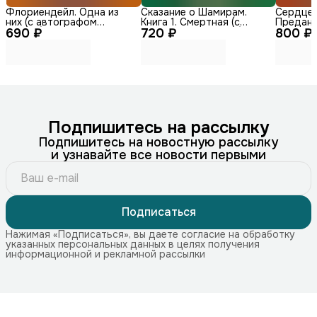
Флориендейл. Одна из
Сказание о Шамирам.
Сердце д
них (с автографом
Книга 1. Смертная (с
Преданн
690 ₽
автора)
720 ₽
автографом автора)
800 ₽
автогра
Подпишитесь на рассылку
Подпишитесь на новостную рассылку
и узнавайте все новости первыми
Подписаться
Нажимая «Подписаться», вы даете согласие на обработку
указанных персональных данных в целях получения
информационной и рекламной рассылки