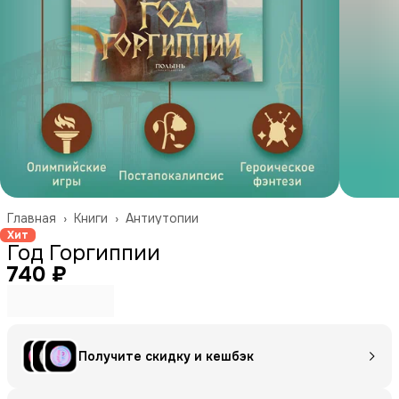
Главная
›
Книги
›
Антиутопии
Хит
Год Горгиппии
740 ₽
Получите скидку и кешбэк