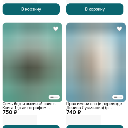
В корзину
В корзину
Семь бед и змеиный завет.
Прах имени его (в переводе
Книга 1 (с автографом
Дениса Лукьянова) (с
750 ₽
автора)
740 ₽
автографом автора)