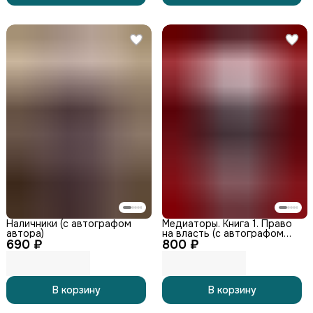
Наличники (с автографом
Медиаторы. Книга 1. Право
автора)
на власть (с автографом
690 ₽
800 ₽
автора)
В корзину
В корзину