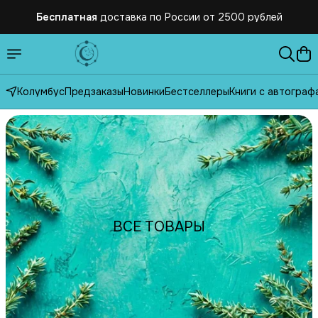
Бесплатная
доставка по России от 2500 рублей
Колумбус
Предзаказы
Новинки
Бестселлеры
Книги с автограф
ВСЕ ТОВАРЫ