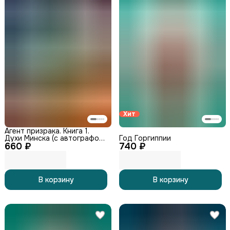
Хит
Агент призрака. Книга 1.
Духи Минска (с автографом
Год Горгиппии
660 ₽
автора)
740 ₽
В корзину
В корзину