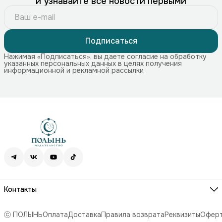
и узнавайте все новости первыми
Подписаться
Нажимая «Подписаться», вы даете согласие на обработку
указанных персональных данных в целях получения
информационной и рекламной рассылки
Контакты
Адрес
115172, г. Москва, Краснохолмская наб. 11, стр. 1
ⓒ ПОЛЫНЬ
Оплата
Доставка
Правила возврата
Реквизиты
Офер
Телефон
8 (499) 707-74-75