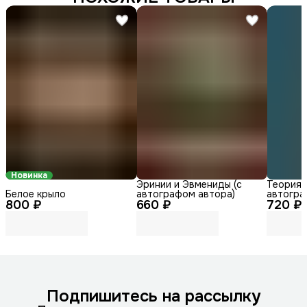
Новинка
Эринии и Эвмениды (с
Теория г
Белое крыло
автографом автора)
автогра
800 ₽
660 ₽
720 ₽
Подпишитесь на рассылку