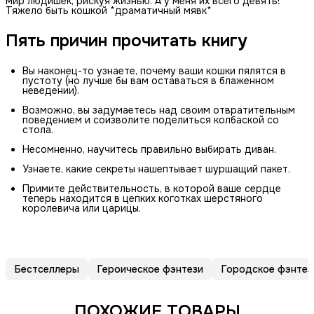
мир людишек, рискуя жизнью. А у меня их всего девять!
Тяжело быть кошкой *драматичный мявк*
Пять причин прочитать книгу
Вы наконец-то узнаете, почему ваши кошки пялятся в
пустоту (но лучше бы вам оставаться в блаженном
неведении).
Возможно, вы задумаетесь над своим отвратительным
поведением и соизволите поделиться колбаской со
стола.
Несомненно, научитесь правильно выбирать диван.
Узнаете, какие секреты нашептывает шуршащий пакет.
Примите действительность, в которой ваше сердце
теперь находится в цепких коготках шерстяного
королевича или царицы.
Бестселлеры
Героическое фэнтези
Городское фэнтез
ПОХОЖИЕ ТОВАРЫ