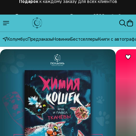
Бесплатная
доставка по России от 2500 рублей
Колумбус
Предзаказы
Новинки
Бестселлеры
Книги с автограф