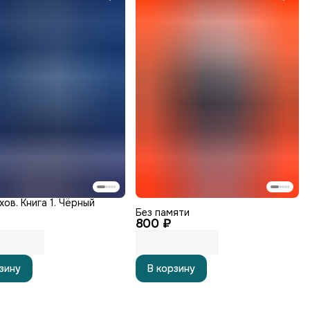
хов. Книга 1. Чёрный
Без памяти
800 ₽
зину
В корзину