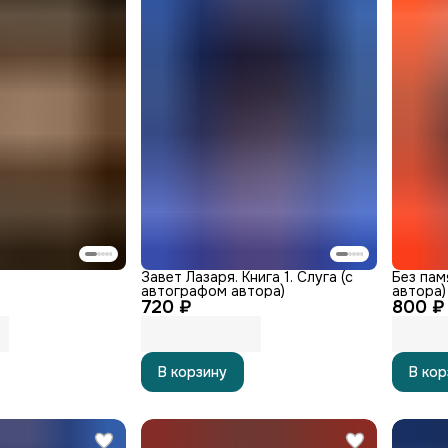
Завет Лазаря. Книга 1. Слуга (с
Без пам
автографом автора)
автора)
720 ₽
800 ₽
В корзину
В кор