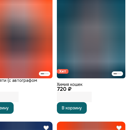
Хит
яти (с автографом
Химия кошек
720 ₽
зину
В корзину