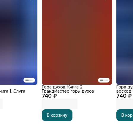
Гора духов. Книга 2.
Гора ду
нига 1. Слуга
Грандмастер горы духов
восход
740 ₽
740 ₽
В корзину
В кор