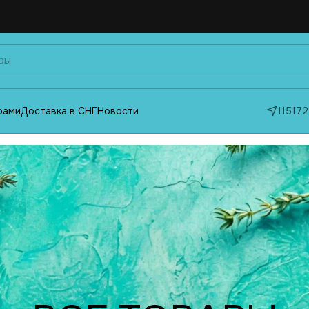
фами
Доставка в СНГ
Новости
115172