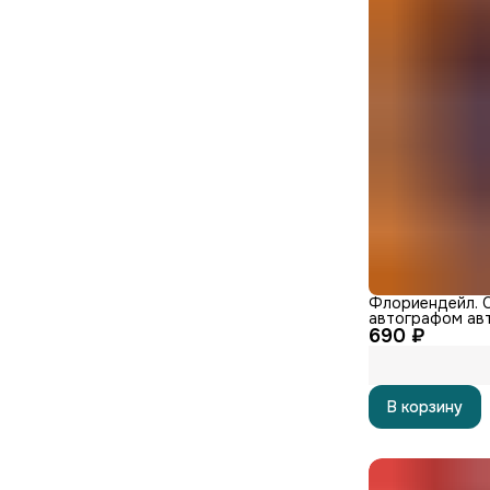
Флориендейл. О
автографом ав
690 ₽
В корзину