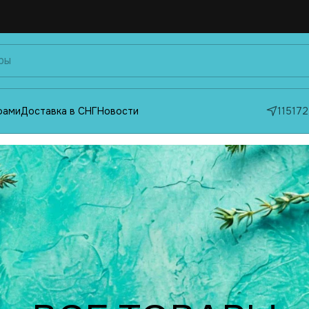
фами
Доставка в СНГ
Новости
115172