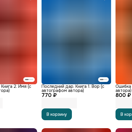
Книга 2. Имя (с
Последний дар. Книга 1. Вор (с
Ошибка 
тора)
автографом автора)
автора)
770 ₽
800 ₽
В корзину
В кор