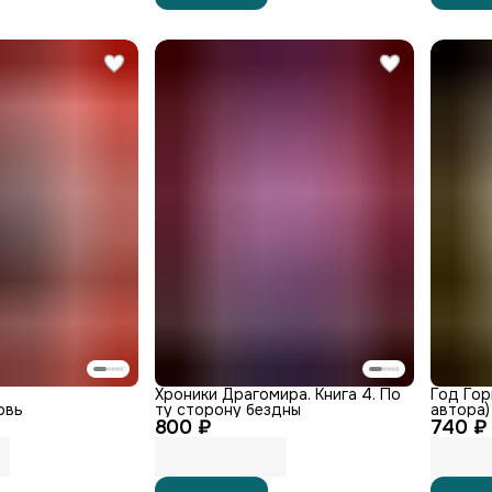
Хроники Драгомира. Книга 4. По
Год Гор
овь
ту сторону бездны
автора)
800 ₽
740 ₽