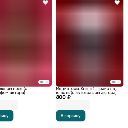
леном поле (с
Медиаторы. Книга 1. Право на
фом автора)
власть (с автографом автора)
800 ₽
зину
В корзину