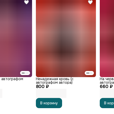
с автографом
Ненадежная кровь (с
На черв
автографом автора)
автогра
800 ₽
660 ₽
В корзину
В кор