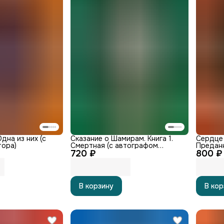
дна из них (с
Сказание о Шамирам. Книга 1.
Сердце 
тора)
Смертная (с автографом
Преданн
720 ₽
автора)
800 ₽
автогра
В корзину
В кор