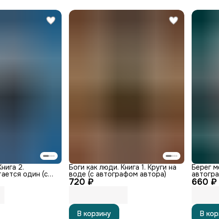
Книга 2.
Боги как люди. Книга 1. Круги на
Берег м
ается один (с
воде (с автографом автора)
автогра
тора)
720 ₽
660 ₽
В корзину
В кор