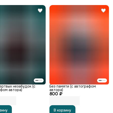
ертвых незабудок (с
Без памяти (с автографом
фом автора)
автора)
800 ₽
зину
В корзину