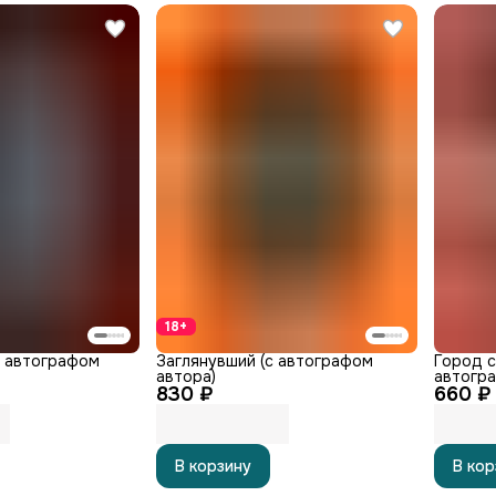
18+
с автографом
Заглянувший (с автографом
Город с
автора)
автогра
830 ₽
660 ₽
В корзину
В кор