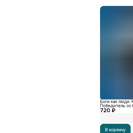
Боги как люди. 
Победитель ост
720 ₽
автографом ав
В корзину