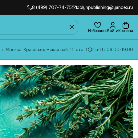
8 (499) 707-74-75
polynpublishing@yandex.ru
Избранное
Войти
Корзина
, г. Москва, Краснохолмская наб. 11, стр. 1
Пн-Пт 09.00-19.00