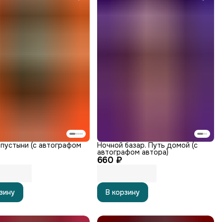
пустыни (с автографом
Ночной базар. Путь домой (с
автографом автора)
660 ₽
зину
В корзину