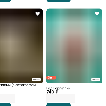
Хит
гиппии (с автографом
Год Горгиппии
740 ₽