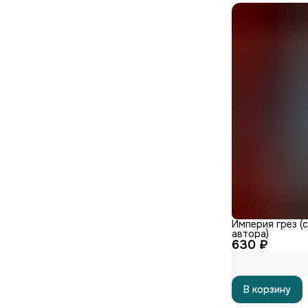
Империя грез (
автора)
630 ₽
В корзину