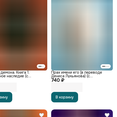
демона. Книга 1.
Прах имени его (в переводе
ое наследие (с
Дениса Лукьянова) (с
фом автора)
740 ₽
автографом автора)
зину
В корзину