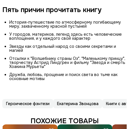
Пять причин прочитать книгу
История-путешествие по атмосферному погибающему
миру, захваченному красной пустыней
У городов, материков, легенд здесь есть человеческие
воплощения, и у каждого свой характер
Звезды как отдельный народ со своими секретами и
магией
Отсылки к "Волшебнику страны Оз", "Маленькому принцу",
творчеству Астрид Линдгрен и фильму "Звезда и смерть
Хоакина Мурьеты"
Дружба, любовь, прощение и поиск света во тьме как
основные мотивы
Героическое фэнтези
Екатерина Звонцова
Книги с ав
ПОХОЖИЕ ТОВАРЫ