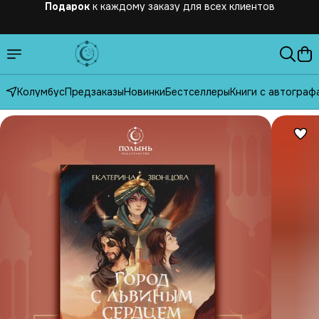
Бесплатная
доставка по России от 2500 рублей
Колумбус
Предзаказы
Новинки
Бестселлеры
Книги с автограф