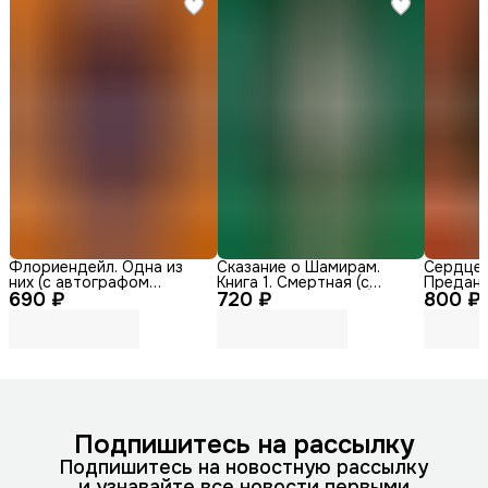
Флориендейл. Одна из
Сказание о Шамирам.
Сердце д
них (с автографом
Книга 1. Смертная (с
Преданн
690 ₽
автора)
720 ₽
автографом автора)
800 ₽
автогра
Подпишитесь на рассылку
Подпишитесь на новостную рассылку
и узнавайте все новости первыми