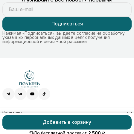
Подписаться
Нажимая «Подписаться», вы даете согласие на обработку
указанных персональных данных в целях получения
информационной и рекламной рассылки
Контакты
Адрес
Добавить в корзину
115172, г. Москва, Краснохолмская наб. 11, стр. 1
ⓒ ПОЛЫНЬ
Оплата
Доставка
Правила возврата
Реквизиты
Офер
Телефон
8 (499) 707-74-75
До бесплатной доставки:
2 500 ₽