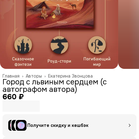
Главная
›
Авторы
›
Екатерина Звонцова
Город с львиным сердцем (с
автографом автора)
660 ₽
Получите скидку и кешбэк