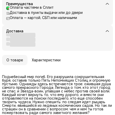
Преимущества
Оплата частями в Сплит
Доставка в пункты выдачи или до двери
Оплата — картой, СБП или наличными
Доставка
О товаре
Характеристики
Поднебесный мир погиб. Его разрушила сокрушительная
буря, оставив только Пять Непомнящих Столиц и огромную
пустыню. Однажды здесь встречаются трое: ожившая душа
самого прекрасного Города; Легенда о том, кто этот город
не спас; и Звезда-воин, упавшая с небес против своей воли.
Каждый хочет вернуть то, что ему дорого, и вместе они
отправляются на поиски последнего, кто еще способен
творить чудеса. Нужно спешить: по следам идет рыцарь
Смерти, явившийся из ледяных космических садов. Но так ли
страшен он в сравнении с вопросом: чем и кем ты готов
пожертвовать ради самого заветного желания?