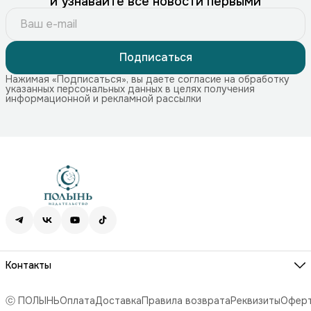
и узнавайте все новости первыми
Подписаться
Нажимая «Подписаться», вы даете согласие на обработку
указанных персональных данных в целях получения
информационной и рекламной рассылки
Контакты
Адрес
115172, г. Москва, Краснохолмская наб. 11, стр. 1
ⓒ ПОЛЫНЬ
Оплата
Доставка
Правила возврата
Реквизиты
Офер
Телефон
8 (499) 707-74-75