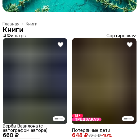
Главная
›
Книги
Книги
Фильтры
Сортировка
18+
ПРЕДЗАКАЗ
Вербы Вавилона (с
автографом автора)
Потерянные дети
660 ₽
648 ₽
720 ₽
−
10
%