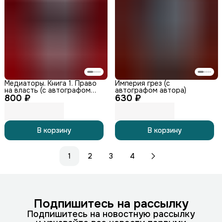
Медиаторы. Книга 1. Право
Империя грез (с
на власть (с автографом
автографом автора)
800 ₽
автора)
630 ₽
В корзину
В корзину
1
2
3
4
Подпишитесь на рассылку
Подпишитесь на новостную рассылку