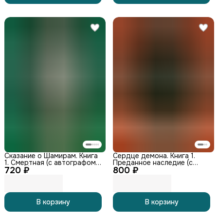
Сказание о Шамирам. Книга
Сердце демона. Книга 1.
1. Смертная (с автографом
Преданное наследие (с
720 ₽
автора)
800 ₽
автографом автора)
В корзину
В корзину