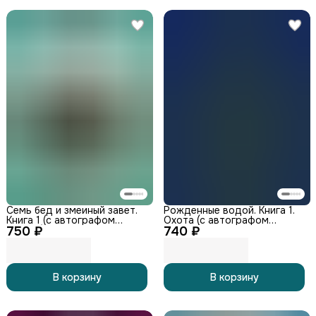
Семь бед и змеиный завет.
Рожденные водой. Книга 1.
Книга 1 (с автографом
Охота (с автографом
750 ₽
автора)
740 ₽
автора)
В корзину
В корзину