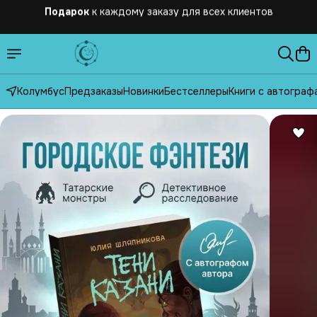
Бесплатная
доставка по России от 2500 рублей
Колумбус
Предзаказы
Новинки
Бестселлеры
Книги с автограф