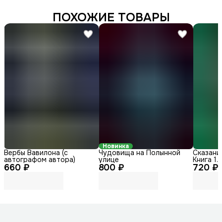
ПОХОЖИЕ ТОВАРЫ
Новинка
Вербы Вавилона (с
Чудовища на Полынной
Сказани
автографом автора)
улице
Книга 1.
660 ₽
800 ₽
720 ₽
автогра