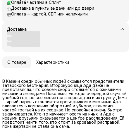
Оплата частями в Сплит
Доставка в пункты выдачи или до двери
Оплата — картой, СБП или наличными
Доставка
О товаре
Характеристики
В Казани среди обычных людей скрываются представители
татарского бестиария. Второкурсница Ада даже не
представляла, что совсем скоро столкнется с ожившими
мифами и легендами Поволжья. Ее ждал очередной скучный
учебный год, но все меняется с переводом в их группу Димы
— яркий парень становится проводником в мир иных. Ада
вливается в компанию оборотней и убыров, становясь
частой гостьей на их сходках. Но спокойная жизнь быстро
заканчивается. Кто-то начинает охоту на иных, и Ада с
новыми друзьями оказывается в центре расследования. Ей
предстоит найти того, кто стоит за кровавой расправой,
пока жертвой не стала она сама.