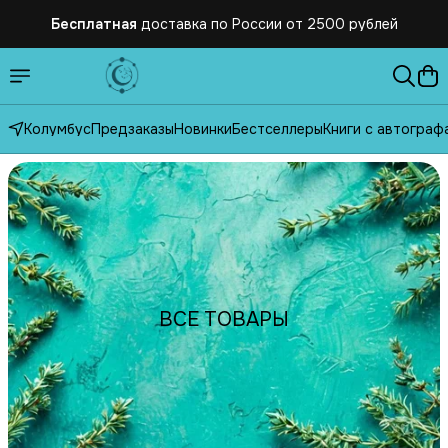
Бесплатная
доставка по России от 2500 рублей
Колумбус
Предзаказы
Новинки
Бестселлеры
Книги с автограф
ВСЕ ТОВАРЫ