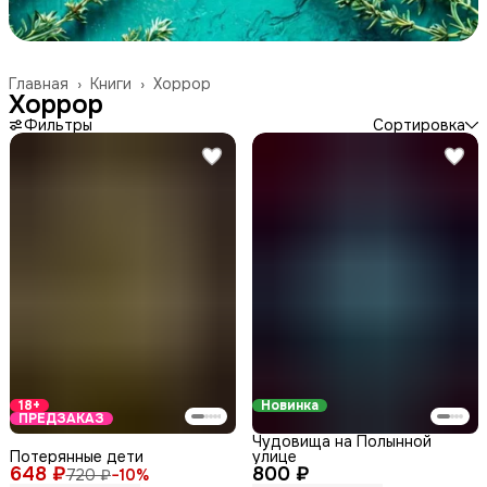
Главная
›
Книги
›
Хоррор
Хоррор
Фильтры
Сортировка
18+
Новинка
ПРЕДЗАКАЗ
Чудовища на Полынной
Потерянные дети
улице
648 ₽
800 ₽
720 ₽
−
10
%