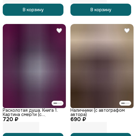
В корзину
В корзину
Расколотая душа. Книга 1.
Наличники (с автографом
Картина смерти (с
автора)
720 ₽
автографом автора)
690 ₽