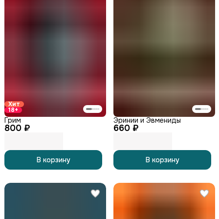
Хит
18+
Грим
Эринии и Эвмениды
800 ₽
660 ₽
В корзину
В корзину