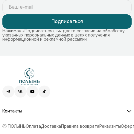
Подписаться
Нажимая «Подписаться», вы даете согласие на обработку
указанных персональных данных в целях получения
информационной и рекламной рассылки
Контакты
Адрес
115172, г. Москва, Краснохолмская наб. 11, стр. 1
ⓒ ПОЛЫНЬ
Оплата
Доставка
Правила возврата
Реквизиты
Офер
Телефон
8 (499) 707-74-75