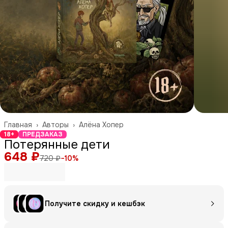
Главная
›
Авторы
›
Алёна Хопер
18+
ПРЕДЗАКАЗ
Потерянные дети
648 ₽
720 ₽
−
10
%
Получите скидку и кешбэк