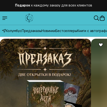
Бесплатная
доставка по России от 2500 рублей
Колумбус
Предзаказы
Новинки
Бестселлеры
Книги с автограф