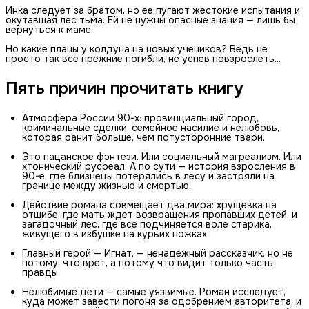
Инка следует за братом, но ее пугают жестокие испытания и
окутавшая лес тьма. Ей не нужны опасные знания — лишь бы
вернуться к маме.
Но какие планы у колдуна на новых учеников? Ведь не
просто так все прежние погибли, не успев повзрослеть...
Пять причин прочитать книгу
Атмосфера России 90-х: провинциальный город,
криминальные сделки, семейное насилие и нелюбовь,
которая ранит больше, чем потусторонние твари.
Это пацанское фэнтези. Или социальный магреализм. Или
хтонический русреал. А по сути — история взросления в
90-е, где близнецы потерялись в лесу и застряли на
границе между жизнью и смертью.
Действие романа совмещает два мира: хрущевка на
отшибе, где мать ждет возвращения пропавших детей, и
загадочный лес, где все подчиняется воле старика,
живущего в избушке на курьих ножках.
Главный герой — Игнат, — ненадежный рассказчик, но не
потому, что врет, а потому что видит только часть
правды.
Нелюбимые дети — самые уязвимые. Роман исследует,
куда может завести погоня за одобрением авторитета, и