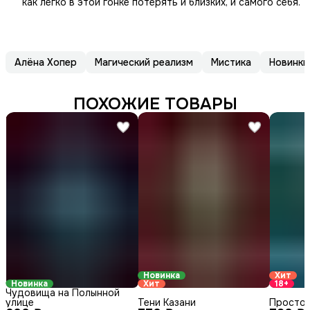
как легко в этой гонке потерять и близких, и самого себя.
Алёна Хопер
Магический реализм
Мистика
Новинки
ПОХОЖИЕ ТОВАРЫ
Новинка
Хит
Новинка
Хит
18+
Чудовища на Полынной
улице
Тени Казани
Просто 