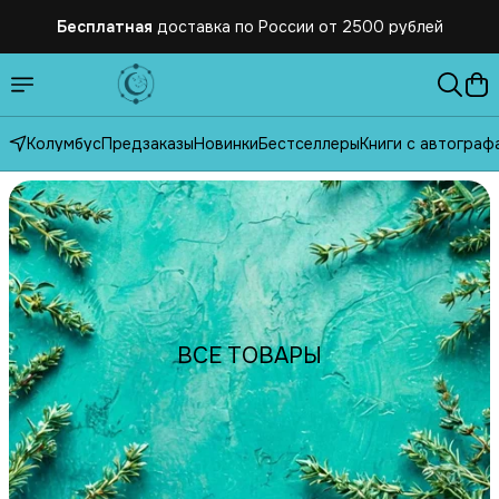
Бесплатная
доставка по России от 2500 рублей
Колумбус
Предзаказы
Новинки
Бестселлеры
Книги с автограф
ВСЕ ТОВАРЫ