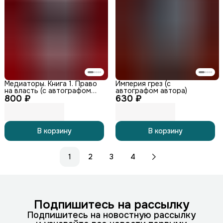
Медиаторы. Книга 1. Право
Империя грез (с
на власть (с автографом
автографом автора)
800 ₽
автора)
630 ₽
В корзину
В корзину
1
2
3
4
Подпишитесь на рассылку
Подпишитесь на новостную рассылку