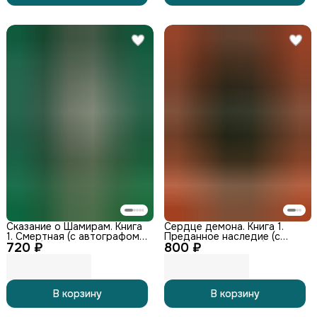
Сказание о Шамирам. Книга
Сердце демона. Книга 1.
1. Смертная (с автографом
Преданное наследие (с
720 ₽
автора)
800 ₽
автографом автора)
В корзину
В корзину