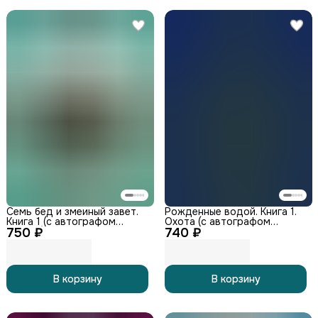
Семь бед и змеиный завет.
Рожденные водой. Книга 1.
Книга 1 (с автографом
Охота (с автографом
750 ₽
автора)
740 ₽
автора)
В корзину
В корзину