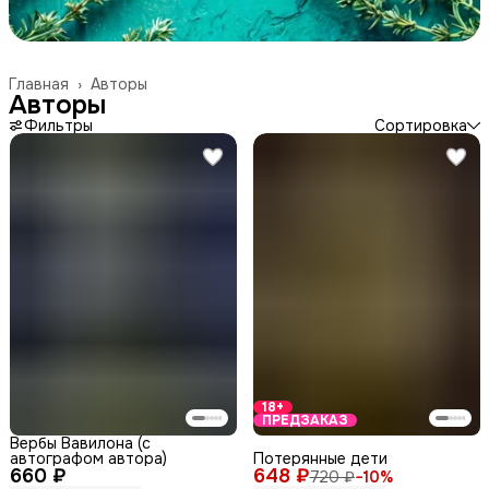
Главная
›
Авторы
Авторы
Фильтры
Сортировка
18+
ПРЕДЗАКАЗ
Вербы Вавилона (с
автографом автора)
Потерянные дети
660 ₽
648 ₽
720 ₽
−
10
%