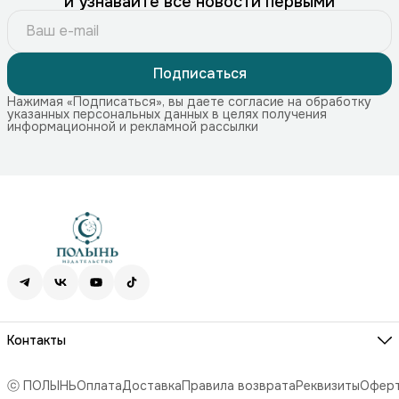
и узнавайте все новости первыми
Подписаться
Нажимая «Подписаться», вы даете согласие на обработку
указанных персональных данных в целях получения
информационной и рекламной рассылки
Контакты
Адрес
115172, г. Москва, Краснохолмская наб. 11, стр. 1
ⓒ ПОЛЫНЬ
Оплата
Доставка
Правила возврата
Реквизиты
Офер
Телефон
8 (499) 707-74-75