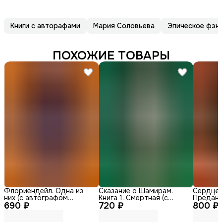
Книги с авторафами
Мария Соловьева
Эпическое фэн
ПОХОЖИЕ ТОВАРЫ
Флориендейл. Одна из
Сказание о Шамирам.
Сердце д
них (с автографом
Книга 1. Смертная (с
Преданн
690 ₽
автора)
720 ₽
автографом автора)
800 ₽
автогра