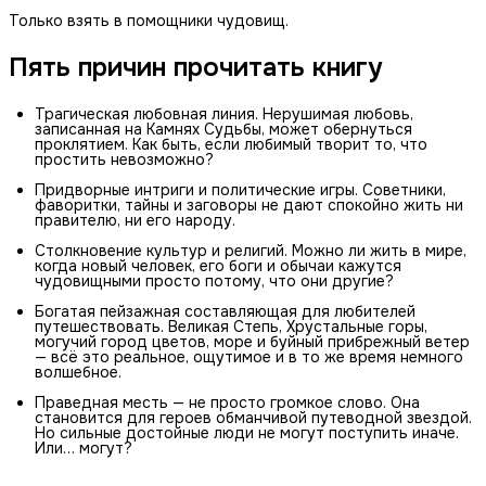
Только взять в помощники чудовищ.
Пять причин прочитать книгу
Трагическая любовная линия. Нерушимая любовь,
записанная на Камнях Судьбы, может обернуться
проклятием. Как быть, если любимый творит то, что
простить невозможно?
Придворные интриги и политические игры. Советники,
фаворитки, тайны и заговоры не дают спокойно жить ни
правителю, ни его народу.
Столкновение культур и религий. Можно ли жить в мире,
когда новый человек, его боги и обычаи кажутся
чудовищными просто потому, что они другие?
Богатая пейзажная составляющая для любителей
путешествовать. Великая Степь, Хрустальные горы,
могучий город цветов, море и буйный прибрежный ветер
— всё это реальное, ощутимое и в то же время немного
волшебное.
Праведная месть — не просто громкое слово. Она
становится для героев обманчивой путеводной звездой.
Но сильные достойные люди не могут поступить иначе.
Или… могут?