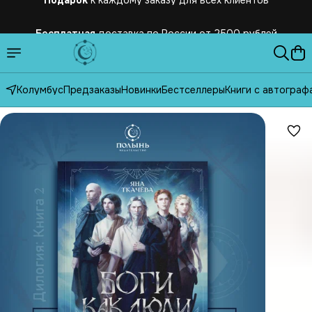
Бесплатная
доставка по России от 2500 рублей
Колумбус
Предзаказы
Новинки
Бестселлеры
Книги с автограф