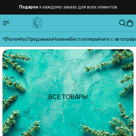
Бесплатная
доставка по России от 2500 рублей
Колумбус
Предзаказы
Новинки
Бестселлеры
Книги с автограф
ВСЕ ТОВАРЫ