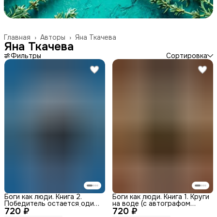
Главная
›
Авторы
›
Яна Ткачева
Яна Ткачева
Фильтры
Сортировка
Боги как люди. Книга 2.
Боги как люди. Книга 1. Круги
Победитель остается один
на воде (с автографом
720 ₽
(с автографом автора)
720 ₽
автора)