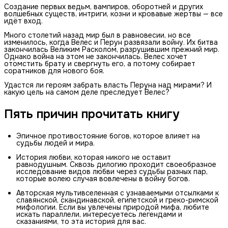
Создание первых ведьм, вампиров, оборотней и других
волшебных существ, интриги, козни и кровавые жертвы — все
идёт вход.
Много столетий назад мир был в равновесии, но все
изменилось, когда Велес и Перун развязали войну. Их битва
закончилась Великим Расколом, разрушившим прежний мир.
Однако война на этом не закончилась. Велес хочет
отомстить брату и свергнуть его, а потому собирает
соратников для нового боя.
Удастся ли героям забрать власть Перуна над мирами? И
какую цель на самом деле преследует Велес?
Пять причин прочитать книгу
Эпичное противостояние богов, которое влияет на
судьбы людей и мира.
История любви, которая никого не оставит
равнодушным. Сквозь дилогию проходит своеобразное
исследование видов любви через судьбы разных пар,
которые волею случая вовлечены в войну богов.
Авторская мультивселенная с узнаваемыми отсылками к
славянской, скандинавской, египетской и греко-римской
мифологии. Если вы увлечены природой мифа, любите
искать параллели, интересуетесь легендами и
сказаниями, то эта история для вас.