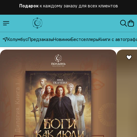
Бесплатная
доставка по России от 2500 рублей
Колумбус
Предзаказы
Новинки
Бестселлеры
Книги с автограф