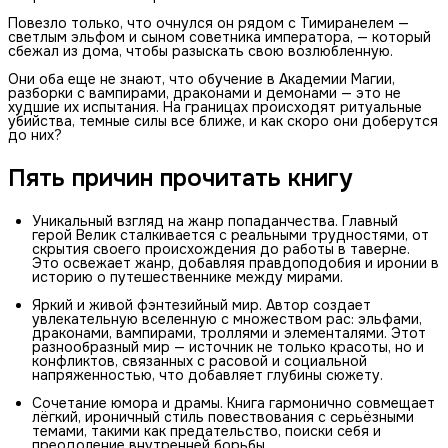
Повезло только, что очнулся он рядом с Тимиранелем —
светлым эльфом и сыном советника императора, — который
сбежал из дома, чтобы разыскать свою возлюбленную.
Они оба еще не знают, что обучение в Академии Магии,
разборки с вампирами, драконами и демонами — это не
худшие их испытания. На границах происходят ритуальные
убийства, темные силы все ближе, и как скоро они доберутся
до них?
Пять причин прочитать книгу
Уникальный взгляд на жанр попаданчества. Главный
герой Велик сталкивается с реальными трудностями, от
скрытия своего происхождения до работы в таверне.
Это освежает жанр, добавляя правдоподобия и иронии в
историю о путешественнике между мирами.
Яркий и живой фэнтезийный мир. Автор создает
увлекательную вселенную с множеством рас: эльфами,
драконами, вампирами, троллями и элементалями. Этот
разнообразный мир — источник не только красоты, но и
конфликтов, связанных с расовой и социальной
напряженностью, что добавляет глубины сюжету.
Сочетание юмора и драмы. Книга гармонично совмещает
лёгкий, ироничный стиль повествования с серьёзными
темами, такими как предательство, поиски себя и
преодоление внутренней борьбы.