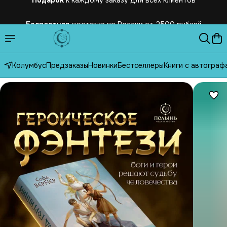
Бесплатная
доставка по России от 2500 рублей
Колумбус
Предзаказы
Новинки
Бестселлеры
Книги с автограф