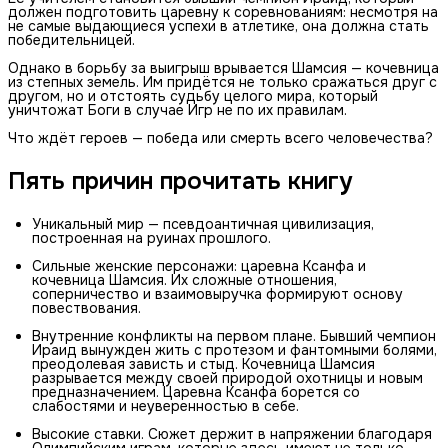
должен подготовить царевну к соревнованиям: несмотря на
не самые выдающиеся успехи в атлетике, она должна стать
победительницей.
Однако в борьбу за выигрыш врывается Шамсия — кочевница
из степных земель. Им придётся не только сражаться друг с
другом, но и отстоять судьбу целого мира, который
уничтожат Боги в случае Игр не по их правилам.
Что ждёт героев — победа или смерть всего человечества?
Пять причин прочитать книгу
Уникальный мир — псевдоантичная цивилизация,
построенная на руинах прошлого.
Сильные женские персонажи: царевна Ксанфа и
кочевница Шамсия. Их сложные отношения,
соперничество и взаимовыручка формируют основу
повествования.
Внутренние конфликты на первом плане. Бывший чемпион
Ираид вынужден жить с протезом и фантомными болями,
преодолевая зависть и стыд. Кочевница Шамсия
разрывается между своей природой охотницы и новым
предназначением. Царевна Ксанфа борется со
слабостями и неуверенностью в себе.
Высокие ставки. Сюжет держит в напряжении благодаря