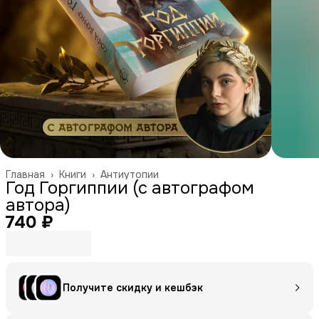
Главная
›
Книги
›
Антиутопии
Год Горгиппии (с автографом
автора)
740 ₽
Получите скидку и кешбэк