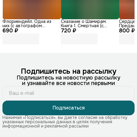
Флориендейл. Одна из
Сказание о Шамирам.
Сердце д
них (с автографом
Книга 1. Смертная (с
Преданн
690 ₽
автора)
720 ₽
автографом автора)
800 ₽
автогра
Подпишитесь на рассылку
Подпишитесь на новостную рассылку
и узнавайте все новости первыми
Подписаться
Нажимая «Подписаться», вы даете согласие на обработку
указанных персональных данных в целях получения
информационной и рекламной рассылки