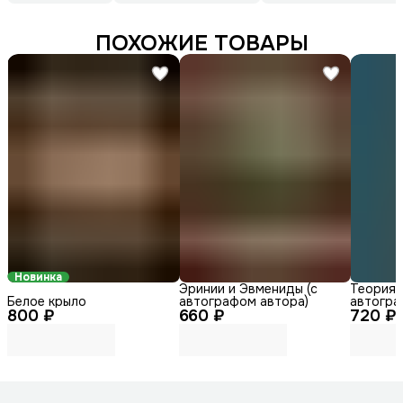
ПОХОЖИЕ ТОВАРЫ
Новинка
Эринии и Эвмениды (с
Теория г
Белое крыло
автографом автора)
автогра
800 ₽
660 ₽
720 ₽