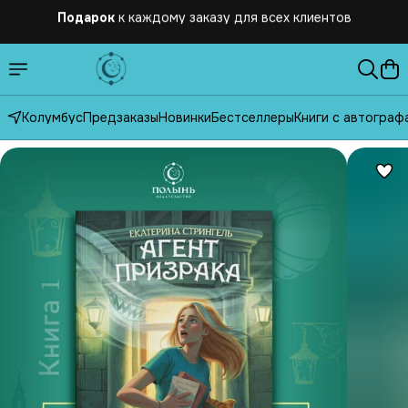
Бесплатная
доставка по России от 2500 рублей
Колумбус
Предзаказы
Новинки
Бестселлеры
Книги с автограф