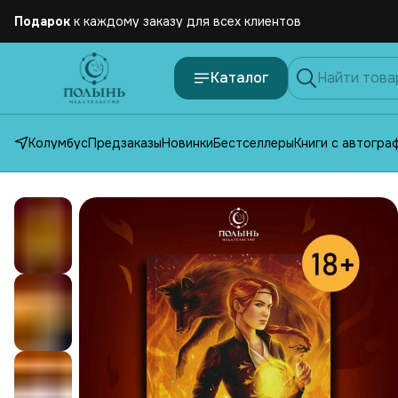
Бесплатная
доставка по России от 2500 рублей
Каталог
Колумбус
Предзаказы
Новинки
Бестселлеры
Книги с автогра