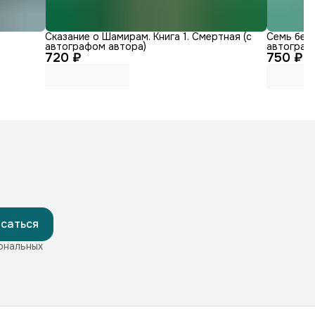
Сказание о Шамирам. Книга 1. Смертная (с
Семь бед 
автографом автора)
автограф
720 ₽
750 ₽
саться
ональных