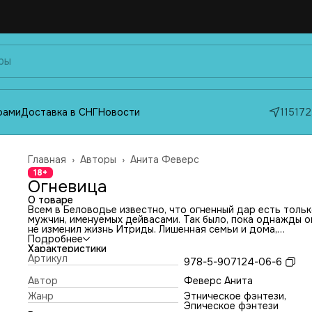
фами
Доставка в СНГ
Новости
115172
Главная
›
Авторы
›
Анита Феверс
18+
Огневица
О товаре
Всем в Беловодье известно, что огненный дар есть тольк
мужчин, именуемых дейвасами. Так было, пока однажды о
не изменил жизнь Итриды. Лишенная семьи и дома,
вынужденная скитаться, она ищет возможность избавить
Подробнее
от непрошеного дара. Но прошлое настигает Итриду, и
Характеристики
теперь опасность грозит тем, кто ей дорог. Удастся ли е
Артикул
978-5-907124-06-6
усмирить внутреннее пламя, или огонь вырвется и спалит
дотла? Тем временем дейвас Ма́рий Болотник ищет вино
Автор
Феверс Анита
сгубивших родителей и невесту светлого князя. Дорога
Жанр
Этническое фэнтези,
приводит Мария в Каменку, где он встречает девушку с
Эпическое фэнтези
даром огненосца— главную героиню Итриду. Как она свя