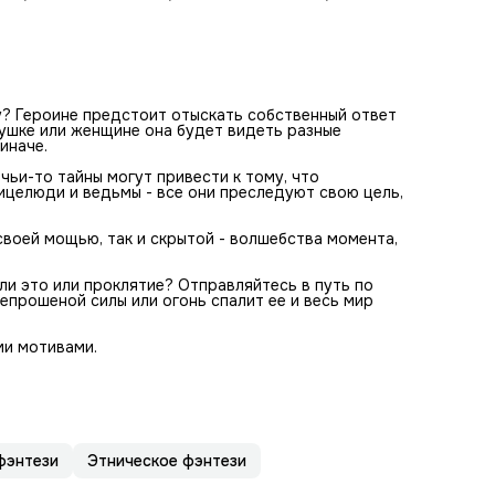
уху? Героине предстоит отыскать собственный ответ
вушке или женщине она будет видеть разные
иначе.
чьи-то тайны могут привести к тому, что
тицелюди и ведьмы - все они преследуют свою цель,
своей мощью, так и скрытой - волшебства момента,
ли это или проклятие? Отправляйтесь в путь по
епрошеной силы или огонь спалит ее и весь мир
ми мотивами.
фэнтези
Этническое фэнтези