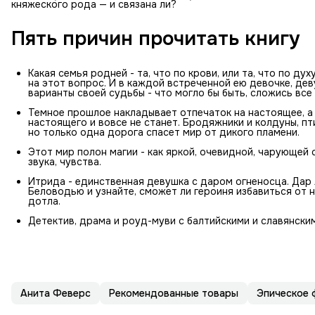
княжеского рода — и связана ли?
Пять причин прочитать книгу
Какая семья родней - та, что по крови, или та, что по д
на этот вопрос. И в каждой встреченной ею девочке, де
варианты своей судьбы - что могло бы быть, сложись все 
Темное прошлое накладывает отпечаток на настоящее, а 
настоящего и вовсе не станет. Бродяжники и колдуны, п
но только одна дорога спасет мир от дикого пламени.
Этот мир полон магии - как яркой, очевидной, чарующей 
звука, чувства.
Итрида - единственная девушка с даром огненосца. Дар 
Беловодью и узнайте, сможет ли героиня избавиться от н
дотла.
Детектив, драма и роуд-муви с балтийскими и славянски
Анита Феверс
Рекомендованные товары
Эпическое 