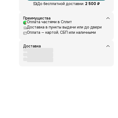
До бесплатной доставки:
2 500 ₽
у?
и
Преимущества
ы -
Оплата частями в Сплит
Доставка в пункты выдачи или до двери
 чьи-
Оплата — картой, СБП или наличными
 не
 они
р от
Доставка
,
ли
и
илы
ми