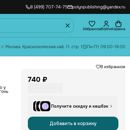
8 (499) 707-74-75
polynpublishing@yandex.ru
Избранное
Войти
Корзина
, г. Москва, Краснохолмская наб. 11, стр. 1
Пн-Пт 09.00-19.00
В избранное
740 ₽
о у
гонь
ся
Получите скидку и кешбэк
й
 все
вных,
Добавить в корзину
зана