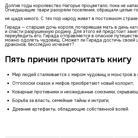
Долгие годы королевство Нагорье процветало, пока не напал
Огнедышащие твари разоряли поселения, обращали целые го
не щадя никого. С тех пор народ живет в постоянном страх
Гирада — старшая дочь короля, потерявшая мать в день кат
и спасти разрушенную родину. Для этого ей предстоит занят
переубедить его, Гирада отправляется в опасное путешеств
можно одолеть чудовищ. Сможет ли Гирада достичь своей це
драконов, бесследно исчезнет?
Пять причин прочитать книгу
Мир людей сталкивается с миром чудовищ и монстров в
Отголоски сказок и мифов приобретают новый колорит;
Коварные противники и неожиданные союзники, скрывающ
Борьба за власть, семейные тайны и интриги;
Древние артефакты, обладающие собственной волей.