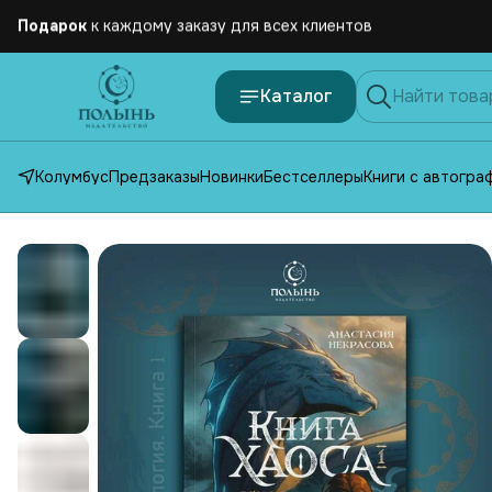
Бесплатная
доставка по России от 2500 рублей
Каталог
Колумбус
Предзаказы
Новинки
Бестселлеры
Книги с автогра