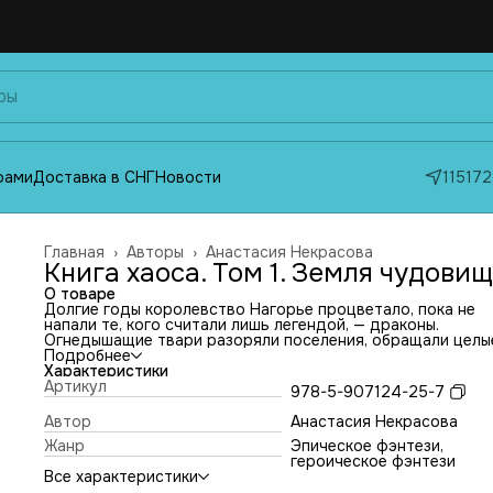
фами
Доставка в СНГ
Новости
115172
Главная
›
Авторы
›
Анастасия Некрасова
Книга хаоса. Том 1. Земля чудовищ
О товаре
Долгие годы королевство Нагорье процветало, пока не
напали те, кого считали лишь легендой, — драконы.
Огнедышащие твари разоряли поселения, обращали целы
города в пепел,
Подробнее
не щадя никого. С тех пор народ живет в постоянном ст
Характеристики
перед ними и напряженном ожидании отмщения.
Артикул
978-5-907124-25-7
Гирада — старшая дочь короля, потерявшая мать в день
катастрофы. Принцесса хочет не только вернуть ее, но и
Автор
Анастасия Некрасова
спасти разрушенную родину. Для этого ей предстоит за
Жанр
Эпическое фэнтези,
трон, но отец не видит ее королевой. Стремясь переубе
героическое фэнтези
его, Гирада отправляется в опасное путешествие, чтобы
Все характеристики
отыскать книгу Хаоса, с помощью которой можно одолет