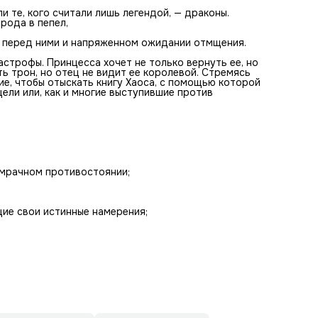
и те, кого считали лишь легендой, — драконы.
рода в пепел,
е перед ними и напряженном ожидании отмщения.
астрофы. Принцесса хочет не только вернуть ее, но
ь трон, но отец не видит ее королевой. Стремясь
ие, чтобы отыскать книгу Хаоса, с помощью которой
ли или, как и многие выступившие против
 мрачном противостоянии;
ие свои истинные намерения;