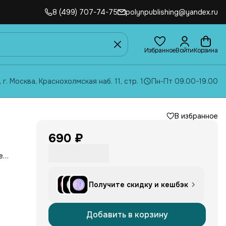
8 (499) 707-74-75
polynpublishing@yandex.ru
Избранное
Войти
Корзина
, г. Москва, Краснохолмская наб. 11, стр. 1
Пн-Пт 09.00-19.00
В избранное
690 ₽
е
рахе
Получите скидку и кешбэк
нять
дить
Добавить в корзину
ь