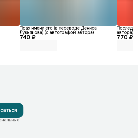
е
Прах имени его (в переводе Дениса
Последний
Лукьянова) (с автографом автора)
автора)
740 ₽
770 ₽
саться
ональных