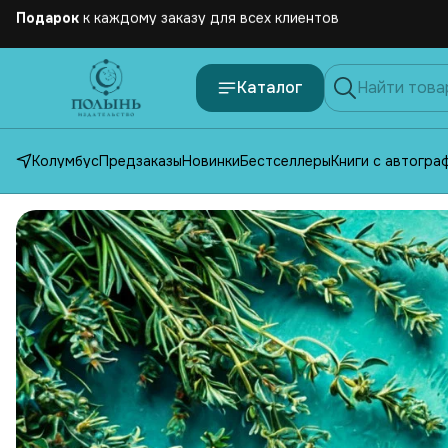
Бесплатная
доставка по России от 2500 рублей
Каталог
Колумбус
Предзаказы
Новинки
Бестселлеры
Книги с автогра