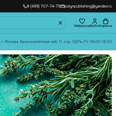
8 (499) 707-74-75
polynpublishing@yandex.ru
Избранное
Войти
Корзина
, г. Москва, Краснохолмская наб. 11, стр. 1
Пн-Пт 09.00-19.00