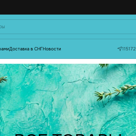
фами
Доставка в СНГ
Новости
115172