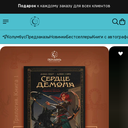
Бесплатная
доставка по России от 2500 рублей
Колумбус
Предзаказы
Новинки
Бестселлеры
Книги с автограф