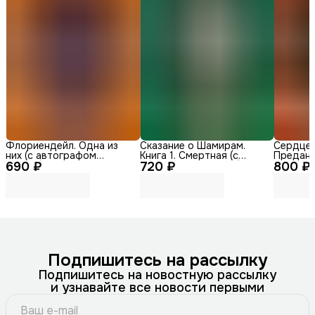
Флориендейл. Одна из
Сказание о Шамирам.
Сердце д
них (с автографом
Книга 1. Смертная (с
Преданн
690 ₽
автора)
720 ₽
автографом автора)
800 ₽
автогра
Подпишитесь на рассылку
Подпишитесь на новостную рассылку
и узнавайте все новости первыми