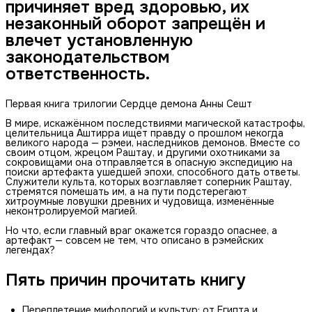
причиняет вред здоровью, их
незаконный оборот запрещён и
влечет установленную
законодательством
ответственность.
Первая книга трилогии Сердце демона Анны Сешт
В мире, искажённом последствиями магической катастрофы,
целительница Аштирра ищет правду о прошлом некогда
великого народа — рэмеи, наследников демонов. Вместе со
своим отцом, жрецом Раштау, и другими охотниками за
сокровищами она отправляется в опасную экспедицию на
поиски артефакта ушедшей эпохи, способного дать ответы.
Служители культа, которых возглавляет соперник Раштау,
стремятся помешать им, а на пути подстерегают
хитроумные ловушки древних и чудовища, изменённые
неконтролируемой магией.
Но что, если главный враг окажется гораздо опаснее, а
артефакт — совсем не тем, что описано в рэмейских
легендах?
Пять причин прочитать книгу
Переплетение мифологий и культур: от Египта и