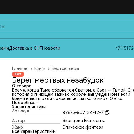
фами
Доставка в СНГ
Новости
115172
Главная
›
Книги
›
Бестселлеры
Хит
Берег мертвых незабудок
О товаре
Время, когда Тьма обернется Светом, а Свет — Тьмой. Эт
история о гниющем заживо короле, вынужденном нести
бремя власти ради сохранения шаткого мира. О его
благородном враге, обреченном на путь мести. О гении,
Подробнее
расписавшем фресками храм Смерти, и его ученике, чье
Характеристики
сердце отравлено завистью к таланту своего учителя. Э
Артикул
978-5-907124-12-7
герои поведают о закате Цивилизации Общего Берега —
древней жемчужины Двух Морей. Как вспыхнувший
Автор
Звонцова Екатерина
религиозный конфликт мгновенно разгорелся пожаром в
Жанр
Эпическое фэнтези
по всему континенту. Теперь для каждого, кто взял в рук
Все характеристики
оружие, настало время непростого выбора.