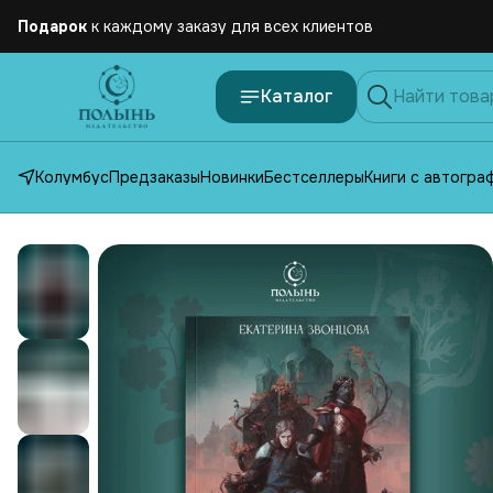
Бесплатная
доставка по России от 2500 рублей
Каталог
Колумбус
Предзаказы
Новинки
Бестселлеры
Книги с автогра