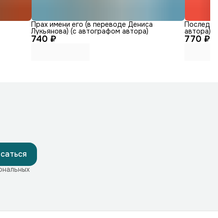
е
Прах имени его (в переводе Дениса
Последний
Лукьянова) (с автографом автора)
автора)
740 ₽
770 ₽
саться
ональных