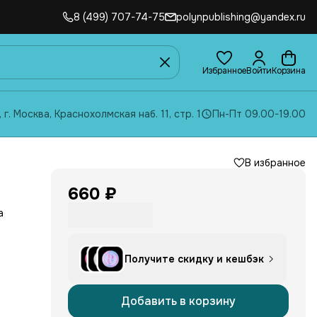
8 (499) 707-74-75
polynpublishing@yandex.ru
Избранное
Войти
Корзина
, г. Москва, Краснохолмская наб. 11, стр. 1
Пн-Пт 09.00-19.00
В избранное
660 ₽
а
Получите скидку и кешбэк
ти
ойны
Добавить в корзину
и