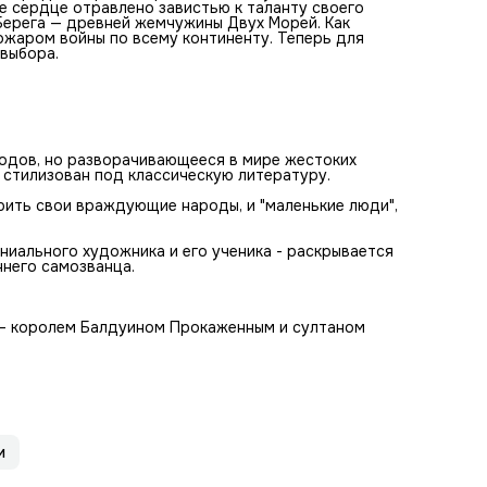
ье сердце отравлено завистью к таланту своего
Берега — древней жемчужины Двух Морей. Как
ожаром войны по всему континенту. Теперь для
 выбора.
ходов, но разворачивающееся в мире жестоких
т стилизован под классическую литературу.
ирить свои враждующие народы, и "маленькие люди",
ениального художника и его ученика - раскрывается
ннего самозванца.
 — королем Балдуином Прокаженным и султаном
и