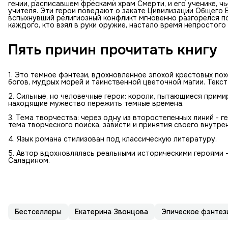
гении, расписавшем фресками храм Смерти, и его ученике, ч
учителя. Эти герои поведают о закате Цивилизации Общего 
вспыхнувший религиозный конфликт мгновенно разгорелся п
каждого, кто взял в руки оружие, настало время непростого
Пять причин прочитать книгу
1. Это темное фэнтези, вдохновленное эпохой крестовых по
богов, мудрых морей и таинственной цветочной магии. Текс
2. Сильные, но человечные герои: короли, пытающиеся прим
находящие мужество пережить темные времена.
3. Тема творчества: через одну из второстепенных линий - г
тема творческого поиска, зависти и принятия своего внутре
4. Язык романа стилизован под классическую литературу.
5. Автор вдохновлялась реальными историческими героями
Саладином.
Бестселлеры
Екатерина Звонцова
Эпическое фэнтез