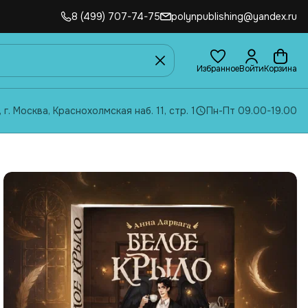
8 (499) 707-74-75
polynpublishing@yandex.ru
Избранное
Войти
Корзина
, г. Москва, Краснохолмская наб. 11, стр. 1
Пн-Пт 09.00-19.00