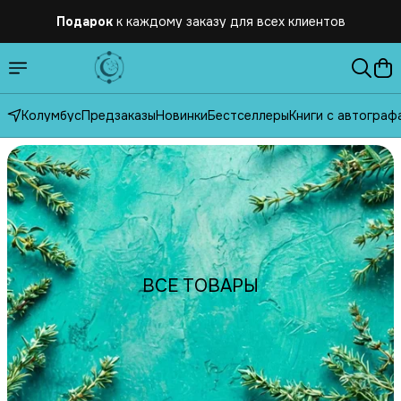
Подарок
к каждому заказу для всех клиентов
Бесплатная
доставка по России от 2500 рублей
Колумбус
Предзаказы
Новинки
Бестселлеры
Книги с автограф
ВСЕ ТОВАРЫ