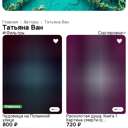
Главная
›
Авторы
›
Татьяна Ван
Татьяна Ван
Фильтры
Сортировка
Новинка
Чудовища на Полынной
Расколотая душа. Книга 1.
улице
Картина смерти (с
800 ₽
720 ₽
автографом автора)