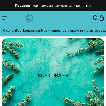
Подарок
к каждому заказу для всех клиентов
Бесплатная
доставка по России от 2500 рублей
Колумбус
Предзаказы
Новинки
Бестселлеры
Книги с автограф
ВСЕ ТОВАРЫ