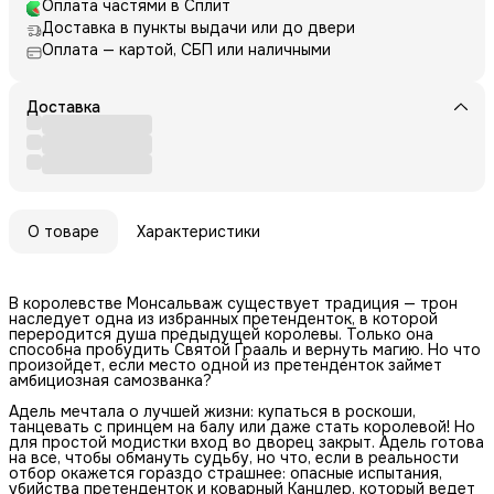
Оплата частями в Сплит
Доставка в пункты выдачи или до двери
Оплата — картой, СБП или наличными
Доставка
О товаре
Характеристики
В королевстве Монсальваж существует традиция — трон
наследует одна из избранных претенденток, в которой
переродится душа предыдущей королевы. Только она
способна пробудить Святой Грааль и вернуть магию. Но что
произойдет, если место одной из претенденток займет
амбициозная самозванка?
Адель мечтала о лучшей жизни: купаться в роскоши,
танцевать с принцем на балу или даже стать королевой! Но
для простой модистки вход во дворец закрыт. Адель готова
на все, чтобы обмануть судьбу, но что, если в реальности
отбор окажется гораздо страшнее: опасные испытания,
убийства претенденток и коварный Канцлер, который ведет