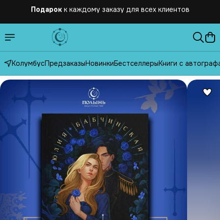
Бесплатная
доставка по России от 2500 рублей
Колумбус
Предзаказы
Новинки
Бестселлеры
Книги с автограф