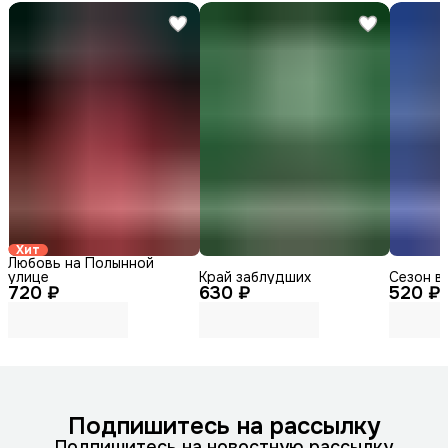
Хит
Любовь на Полынной
улице
Край заблудших
Сезон в
720 ₽
630 ₽
520 ₽
Подпишитесь на рассылку
Подпишитесь на новостную рассылку