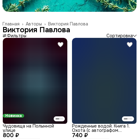
Главная
›
Авторы
›
Виктория Павлова
Виктория Павлова
Фильтры
Сортировка
Новинка
Чудовища на Полынной
Рожденные водой. Книга 1.
улице
Охота (с автографом
800 ₽
740 ₽
автора)