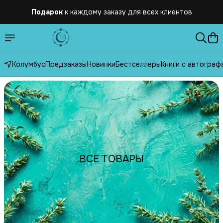
Подарок
к каждому заказу для всех клиентов
Бесплатная
доставка по России от 2500 рублей
Колумбус
Предзаказы
Новинки
Бестселлеры
Книги с автограф
ВСЕ ТОВАРЫ