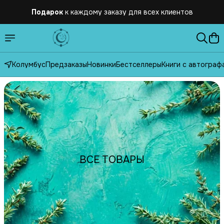
Подарок
к каждому заказу для всех клиентов
Бесплатная
доставка по России от 2500 рублей
Колумбус
Предзаказы
Новинки
Бестселлеры
Книги с автограф
ВСЕ ТОВАРЫ