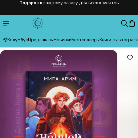
Бесплатная
доставка по России от 2500 рублей
Колумбус
Предзаказы
Новинки
Бестселлеры
Книги с автограф