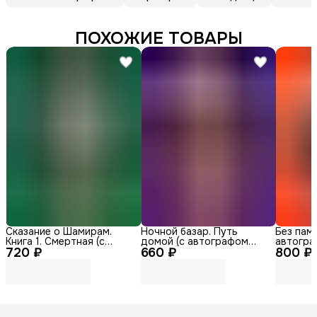
ПОХОЖИЕ ТОВАРЫ
Сказание о Шамирам.
Ночной базар. Путь
Без памя
Книга 1. Смертная (с
домой (с автографом
автогра
720 ₽
автографом автора)
660 ₽
автора)
800 ₽