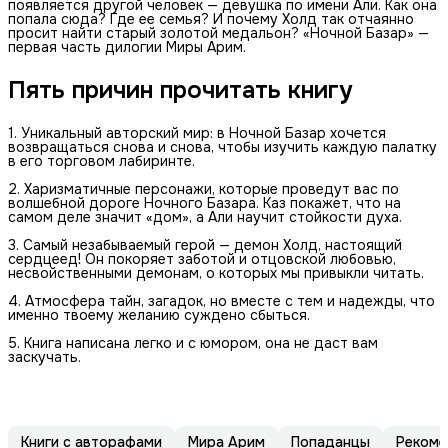
появляется другой человек — девушка по имени Али. Как она
попала сюда? Где ее семья? И почему Холд так отчаянно
просит найти старый золотой медальон? «Ночной Базар» —
первая часть дилогии Миры Арим.
Пять причин прочитать книгу
1. Уникальный авторский мир: в Ночной Базар хочется
возвращаться снова и снова, чтобы изучить каждую палатку
в его торговом лабиринте.
2. Харизматичные персонажи, которые проведут вас по
волшебной дороге Ночного Базара. Каз покажет, что на
самом деле значит «дом», а Али научит стойкости духа.
3. Самый незабываемый герой — демон Холд, настоящий
сердцеед! Он покоряет заботой и отцовской любовью,
несвойственными демонам, о которых мы привыкли читать.
4. Атмосфера тайн, загадок, но вместе с тем и надежды, что
именно твоему желанию суждено сбыться.
5. Книга написана легко и с юмором, она не даст вам
заскучать.
Книги с авторафами
Мира Арим
Попаданцы
Рекоме