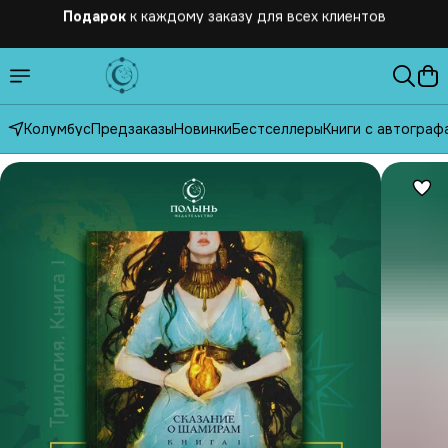
Бесплатная
доставка по России от 2500 рублей
Колумбус
Предзаказы
Новинки
Бестселлеры
Книги с автограф