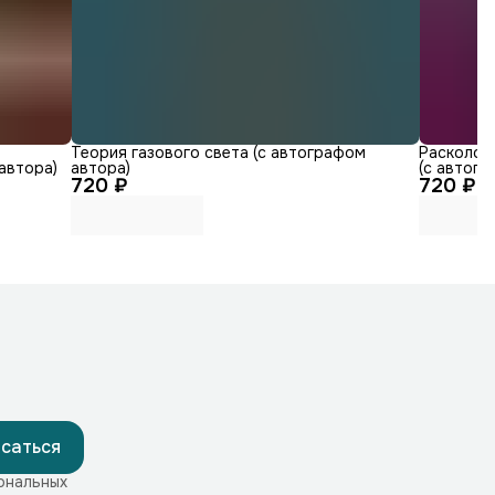
Теория газового света (с автографом
Расколота
автора)
автора)
(с автогр
720 ₽
720 ₽
саться
ональных