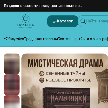
Бесплатная
доставка по России от 2500 рублей
Каталог
Колумбус
Предзаказы
Новинки
Бестселлеры
Книги с автогра