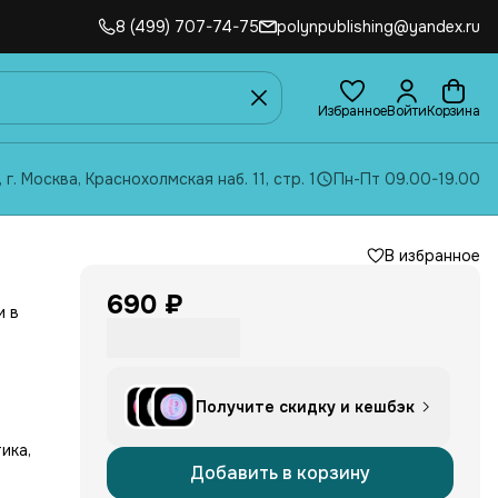
8 (499) 707-74-75
polynpublishing@yandex.ru
Избранное
Войти
Корзина
, г. Москва, Краснохолмская наб. 11, стр. 1
Пн-Пт 09.00-19.00
В избранное
690 ₽
и в
я
Получите скидку и кешбэк
ика,
их
Добавить в корзину
я.