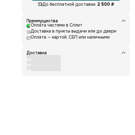
—
До бесплатной доставки:
2 500 ₽
е-
Преимущества
Оплата частями в Сплит
ку
Доставка в пункты выдачи или до двери
Оплата — картой, СБП или наличными
тво,
ле
в
Доставка
е.
. А
ный и
орий
и
о
е