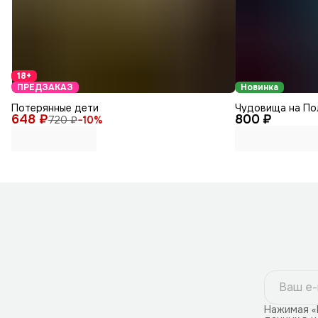
18+
ПРЕДЗАКАЗ
Новинка
Потерянные дети
Чудовища на По
648 ₽
800 ₽
720 ₽
−
10
%
Нажимая «