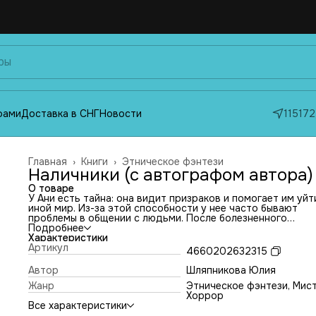
фами
Доставка в СНГ
Новости
115172
Главная
›
Книги
›
Этническое фэнтези
Наличники (с автографом автора)
О товаре
У Ани есть тайна: она видит призраков и помогает им уйт
иной мир. Из-за этой способности у нее часто бывают
проблемы в общении с людьми. После болезненного
расставания девушка возвращается в родной город
Подробнее
Джукетау, чтобы начать жизнь с чистого листа. Пытаясь
Характеристики
справиться с писательским кризисом и одиночеством, Ан
Артикул
4660202632315
начинает вести блог, в котором публикует фотографии
старинных домов с наличниками.
Автор
Шляпникова Юлия
Однажды, делая очередной снимок, она сталкивается с
Жанр
Этническое фэнтези, Мист
хозяйкой дома и ее внуком — историком Русланом. Они
Хоррор
сближаются, но родственники, живые и мертвые, против 
Все характеристики
отношений, потому что Руслан — татарин, а Аня — русска