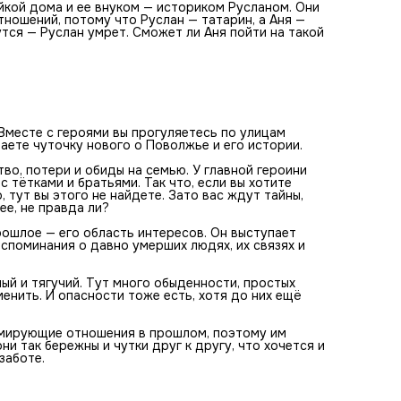
отношения, построенные на искренности и заботе.
йкой дома и ее внуком — историком Русланом. Они
тношений, потому что Руслан — татарин, а Аня —
утся — Руслан умрет. Сможет ли Аня пойти на такой
 Вместе с героями вы прогуляетесь по улицам
аете чуточку нового о Поволжье и его истории.
во, потери и обиды на семью. У главной героини
 тётками и братьями. Так что, если вы хотите
 тут вы этого не найдете. Зато вас ждут тайны,
ее, не правда ли?
прошлое — его область интересов. Он выступает
оспоминания о давно умерших людях, их связях и
ый и тягучий. Тут много обыденности, простых
менить. И опасности тоже есть, хотя до них ещё
вмирующие отношения в прошлом, поэтому им
ни так бережны и чутки друг к другу, что хочется и
заботе.