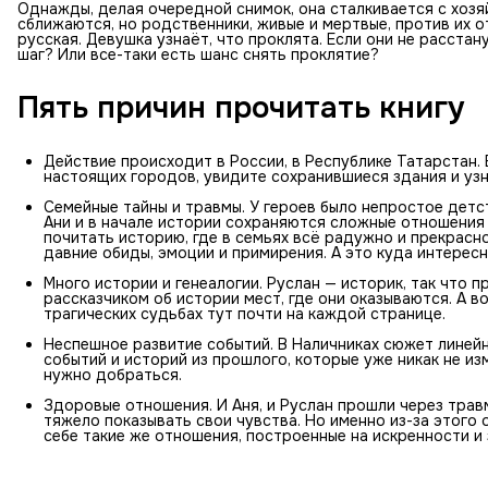
Однажды, делая очередной снимок, она сталкивается с хозя
сближаются, но родственники, живые и мертвые, против их о
русская. Девушка узнаёт, что проклята. Если они не расстан
шаг? Или все-таки есть шанс снять проклятие?
Пять причин прочитать книгу
Действие происходит в России, в Республике Татарстан.
настоящих городов, увидите сохранившиеся здания и узн
Семейные тайны и травмы. У героев было непростое детст
Ани и в начале истории сохраняются сложные отношения с
почитать историю, где в семьях всё радужно и прекрасно,
давние обиды, эмоции и примирения. А это куда интересн
Много истории и генеалогии. Руслан — историк, так что 
рассказчиком об истории мест, где они оказываются. А в
трагических судьбах тут почти на каждой странице.
Неспешное развитие событий. В Наличниках сюжет линейн
событий и историй из прошлого, которые уже никак не из
нужно добраться.
Здоровые отношения. И Аня, и Руслан прошли через тра
тяжело показывать свои чувства. Но именно из-за этого о
себе такие же отношения, построенные на искренности и 