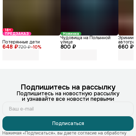
18+
ПРЕДЗАКАЗ
Новинка
Чудовища на Полынной
Эринии 
Потерянные дети
улице
автогра
648 ₽
800 ₽
660 ₽
720 ₽
−
10
%
Подпишитесь на рассылку
Подпишитесь на новостную рассылку
и узнавайте все новости первыми
Подписаться
Нажимая «Подписаться», вы даете согласие на обработку