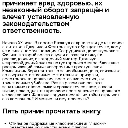
причиняет вред здоровью, их
незаконный оборот запрещён и
влечет установленную
законодательством
ответственность.
Начало XX века. В городе Блэкпул открывается детективное
агентство «Джулиус и Фелтон», куда обращаются те, кому
не в силах помочь полиция. Сотрудников двое: журналист
Филипп, который волею случая оказался втянут в
расследование, и загадочный мистер Джулиус —
непревзойденный знаток потустороннего мира, блестяще
раскрывающий самые невероятные преступления.
Компаньоны берутся только за необычные дела, связанные
со сверхъестественным: мстительные призраки,
смертоносные проклятия, восставшие мертвецы и
таинственные убийства. Раз за разом они решают
запутанные головоломки и сражаются со злом, спасая
жизни, пока однажды кровавое преступление из прошлого
не заставляет Фелтона задуматься: какие тайны скрывает
его компаньон? И можно ли ему доверять?
Пять причин прочитать книгу
Стильное подражание классическим английским
детективам, но с мистическим флером.