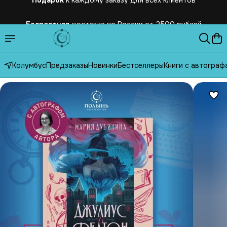
Бесплатная
доставка по России от 2500 рублей
Колумбус
Предзаказы
Новинки
Бестселлеры
Книги с автограф