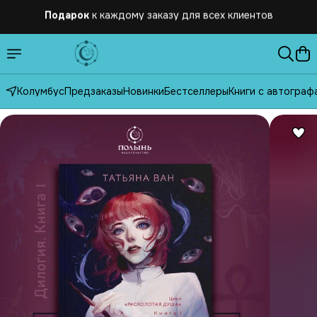
Бесплатная
доставка по России от 2500 рублей
Колумбус
Предзаказы
Новинки
Бестселлеры
Книги с автограф