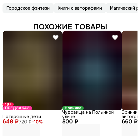
Городское фэнтези
Книги с авторафами
Магический р
ПОХОЖИЕ ТОВАРЫ
18+
ПРЕДЗАКАЗ
Новинка
Чудовища на Полынной
Эринии 
Потерянные дети
улице
автогра
648 ₽
800 ₽
660 ₽
720 ₽
−
10
%