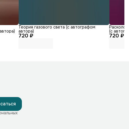
Теория газового света (с автографом
Расколота
автора)
автора)
(с автогр
720 ₽
720 ₽
саться
ональных