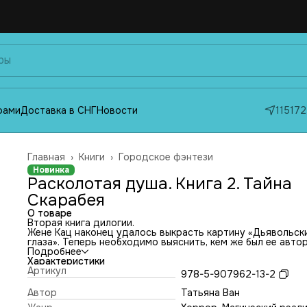
фами
Доставка в СНГ
Новости
115172
Главная
›
Книги
›
Городское фэнтези
Новинка
Расколотая душа. Книга 2. Тайна
Скарабея
О товаре
Вторая книга дилогии.
Жене Кац наконец удалось выкрасть картину «Дьявольск
глаза». Теперь необходимо выяснить, кем же был ее авто
таинственный сюрреалист Скарабей.
Подробнее
Расследованию мешают разногласия с друзьями, происк
Характеристики
сестры и ночные кошмары. Кажется, весь мир ополчился
Артикул
978-5-907962-13-2
против Жени, и у нее есть только картина и египетская
кисточка, которая помогает ей писать потрясающие поло
Автор
Татьяна Ван
Как не утонуть в потоке вдохновения и сохранить душу?