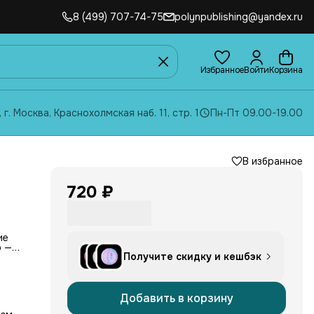
8 (499) 707-74-75
polynpublishing@yandex.ru
Избранное
Войти
Корзина
, г. Москва, Краснохолмская наб. 11, стр. 1
Пн-Пт 09.00-19.00
В избранное
720 ₽
ие
р —
Получите скидку и кешбэк
и
тна.
Добавить в корзину