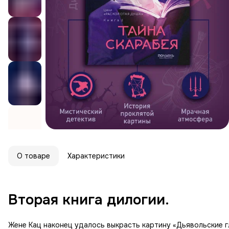
О товаре
Характеристики
Вторая книга дилогии.
Жене Кац наконец удалось выкрасть картину «Дьявольские гл