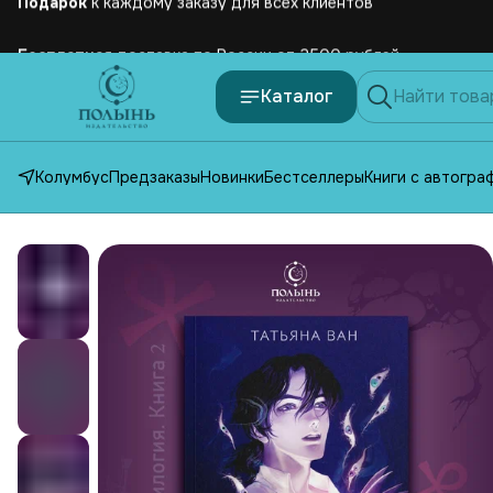
Бесплатная
доставка по России от 2500 рублей
Каталог
Колумбус
Предзаказы
Новинки
Бестселлеры
Книги с автогра