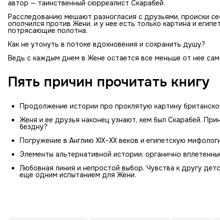
автор — таинственный сюрреалист Скарабей.
Расследованию мешают разногласия с друзьями, происки се
ополчился против Жени, и у нее есть только картина и египе
потрясающие полотна.
Как не утонуть в потоке вдохновения и сохранить душу?
Ведь с каждым днем в Жене остается все меньше от нее сам
Пять причин прочитать книгу
Продолжение истории про проклятую картину британског
Женя и ее друзья наконец узнают, кем был Скарабей. Пр
бездну?
Погружение в Англию XIX–XX веков и египетскую мифолог
Элементы альтернативной истории, органично вплетенны
Любовная линия и непростой выбор. Чувства к другу дет
еще одним испытанием для Жени.