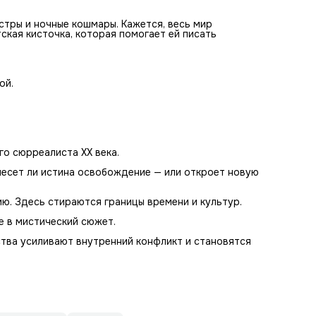
стры и ночные кошмары. Кажется, весь мир
тская кисточка, которая помогает ей писать
ой.
о сюрреалиста XX века.
инесет ли истина освобождение — или откроет новую
ию. Здесь стираются границы времени и культур.
е в мистический сюжет.
ства усиливают внутренний конфликт и становятся