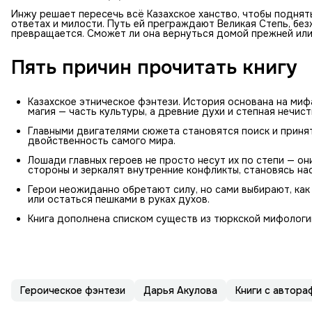
Инжу решает пересечь всё Казахское ханство, чтобы поднят
ответах и милости. Путь ей преграждают Великая Степь, безж
превращается. Сможет ли она вернуться домой прежней или
Пять причин прочитать книгу
Казахское этническое фэнтези. История основана на миф
магия — часть культуры, а древние духи и степная нечис
Главными двигателями сюжета становятся поиск и приняти
двойственность самого мира.
Лошади главных героев не просто несут их по степи — он
стороны и зеркалят внутренние конфликты, становясь н
Герои неожиданно обретают силу, но сами выбирают, как
или остаться пешками в руках духов.
Книга дополнена списком существ из тюркской мифологии
Героическое фэнтези
Дарья Акулова
Книги с автора