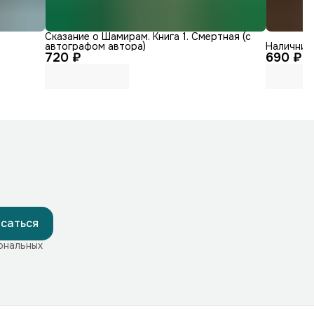
Сказание о Шамирам. Книга 1. Смертная (с
автографом автора)
Наличники
720 ₽
690 ₽
саться
ональных