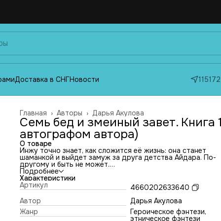
фами
Доставка в СНГ
Новости
115172
Главная
›
Авторы
›
Дарья Акулова
Семь бед и змеиный завет. Книга 1
автографом автора)
О товаре
Инжу точно знает, как сложится её жизнь: она станет
шаманкой и выйдет замуж за друга детства Айдара. По-
другому и быть не может.
Однако у судьбы на неё другие планы. В день Посвящени
Подробнее
Дух вместо неё благословляет Айдара — что неслыханно,
Характеристики
ведь шаманами становятся лишь женщины. Она не только
Артикул
4660202633640
лишается сил и друга, но и теперь слывёт проклятой. А п
укуса белой змеи начинает покрываться чешуёй.
Автор
Дарья Акулова
Инжу решает пересечь всё Казахское ханство, чтобы
Жанр
Героическое фэнтези,
подняться на самую высокую гору, — просить Духов об
этническое фэнтези
ответах и милости. Путь ей преграждают Великая Степь,