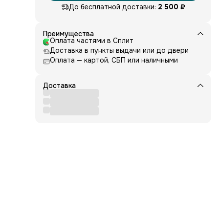
ется.
До бесплатной доставки:
2 500 ₽
ах
Преимущества
ь
Оплата частями в Сплит
я в
Доставка в пункты выдачи или до двери
Оплата — картой, СБП или наличными
тие
Доставка
и
ы и
 её
ться
и и