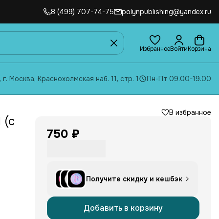
8 (499) 707-74-75
polynpublishing@yandex.ru
Избранное
Войти
Корзина
, г. Москва, Краснохолмская наб. 11, стр. 1
Пн-Пт 09.00-19.00
В избранное
 (с
750 ₽
я
Получите скидку и кешбэк
осле
Добавить в корзину