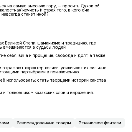
ься на самую высокую гору, — просить Духов об
алостная нечисть и страх того, в кого она
 навсегда станет иной?
ах Великой Степи, шаманизме и традициях, где
ть вмешиваются в судьбы людей.
е себя, вина и прощение, свобода и долг, а также
и отражают характер хозяев, усиливают их сильные
астоящими партнёрами в приключениях.
 её использовать: стать творцами истории ханства
 и толковником казахских слов и выражений.
фами
Рекомендованные товары
Этническое фэнтези