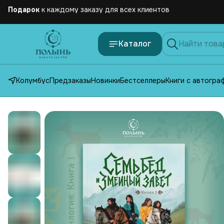
Бесплатная
доставка по России от 2500 рублей
Каталог
Колумбус
Предзаказы
Новинки
Бестселлеры
Книги с автогра