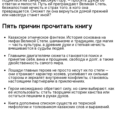
подняться на самую высокую гору, — просить Духов об
ответах и милости. Путь ей преграждают Великая Степь,
безжалостная нечисть и страх того, в кого она
превращается. Сможет ли она вернуться домой прежней
или навсегда станет иной?
Пять причин прочитать книгу
Казахское этническое фэнтези. История основана на
мифах Великой Степи, шаманизме и традициях, где магия
— часть культуры, а древние духи и степная нечисть
вмешиваются в судьбы людей.
Главными двигателями сюжета становятся поиск и
принятие себя, вина и прощение, свобода и долг, а также
двойственность самого мира.
Лошади главных героев не просто несут их по степи —
они отражают характер хозяев, усиливают их сильные
стороны и зеркалят внутренние конфликты, становясь
настоящими партнёрами в приключениях.
Герои неожиданно обретают силу, но сами выбирают, как
её использовать: стать творцами истории ханства или
остаться пешками в руках духов.
Книга дополнена списком существ из тюркской
мифологии и толковником казахских слов и выражений.