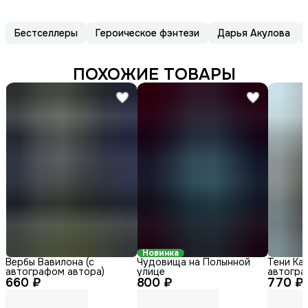
Бестселлеры
Героическое фэнтези
Дарья Акулова
ПОХОЖИЕ ТОВАРЫ
Новинка
Вербы Вавилона (с
Чудовища на Полынной
Тени Каз
автографом автора)
улице
автогра
660 ₽
800 ₽
770 ₽