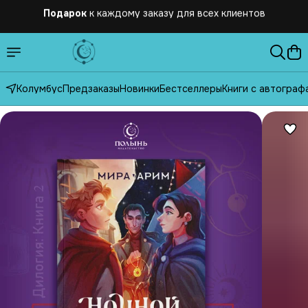
Бесплатная
доставка по России от 2500 рублей
Колумбус
Предзаказы
Новинки
Бестселлеры
Книги с автограф