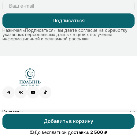
Подписаться
Нажимая «Подписаться», вы даете согласие на обработку
указанных персональных данных в целях получения
информационной и рекламной рассылки
Контакты
Адрес
Добавить в корзину
115172, г. Москва, Краснохолмская наб. 11, стр. 1
ⓒ ПОЛЫНЬ
Оплата
Доставка
Правила возврата
Реквизиты
Офер
Телефон
8 (499) 707-74-75
До бесплатной доставки:
2 500 ₽
Режим работы