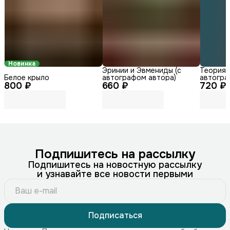
Новинка
Эринии и Эвмениды (с
Теория г
Белое крыло
автографом автора)
автогра
800 ₽
660 ₽
720 ₽
Подпишитесь на рассылку
Подпишитесь на новостную рассылку
и узнавайте все новости первыми
Подписаться