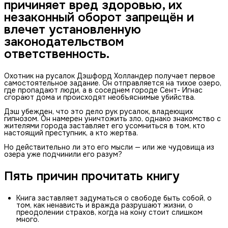
причиняет вред здоровью, их
незаконный оборот запрещён и
влечет установленную
законодательством
ответственность.
Охотник на русалок Дэшфорд Холландер получает первое
самостоятельное задание. Он отправляется на тихое озеро,
где пропадают люди, а в соседнем городе Сент- Игнас
сгорают дома и происходят необъяснимые убийства.
Дэш убежден, что это дело рук русалок, владеющих
гипнозом. Он намерен уничтожить зло, однако знакомство с
жителями города заставляет его усомниться в том, кто
настоящий преступник, а кто жертва.
Но действительно ли это его мысли — или же чудовища из
озера уже подчинили его разум?
Пять причин прочитать книгу
Книга заставляет задуматься о свободе быть собой, о
том, как ненависть и вражда разрушают жизни, о
преодолении страхов, когда на кону стоит слишком
много.