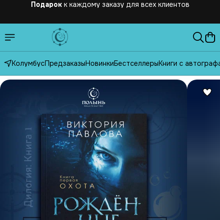
Бесплатная
доставка по России от 2500 рублей
Колумбус
Предзаказы
Новинки
Бестселлеры
Книги с автограф