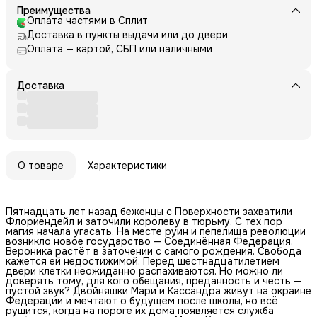
Преимущества
Оплата частями в Сплит
Доставка в пункты выдачи или до двери
Оплата — картой, СБП или наличными
Доставка
О товаре
Характеристики
Пятнадцать лет назад беженцы с Поверхности захватили
Флориендейл и заточили королеву в тюрьму. С тех пор
магия начала угасать. На месте руин и пепелища революции
возникло новое государство — Соединённая Федерация.
Вероника растёт в заточении с самого рождения. Свобода
кажется ей недостижимой. Перед шестнадцатилетием
двери клетки неожиданно распахиваются. Но можно ли
доверять тому, для кого обещания, преданность и честь —
пустой звук? Двойняшки Мари и Кассандра живут на окраине
Федерации и мечтают о будущем после школы, но всё
рушится, когда на пороге их дома появляется служба