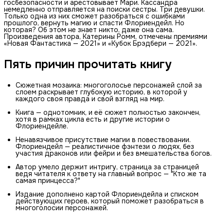
госбезопасности и арестовывает Мари. Кассандра
немедленно отправляется на поиски сестры. Три девушки.
Только одна из них сможет разобраться с ошибками
прошлого, вернуть магию и спасти Флориендейл. Но
которая? Об этом не знает никто, даже она сама.
Произведения автора, Катерины Ромм, отмечены премиями
«Новая Фантастика — 2021» и «Кубок Брэдбери — 2021».
Пять причин прочитать книгу
Сюжетная мозаика: многоголосье персонажей слой за
слоем раскрывает глубокую историю, в которой у
каждого своя правда и свой взгляд на мир.
Книга — однотомник, и её сюжет полностью закончен,
хотя в рамках цикла есть и другие истории о
Флориендейле.
Ненавязчивое присутствие магии в повествовании.
Флориендейл — реалистичное фэнтези о людях, без
участия драконов или фейри и без вмешательства богов.
Автор умело держит интригу, страница за страницей
ведя читателя к ответу на главный вопрос — "Кто же та
самая принцесса?"
Издание дополнено картой Флориендейла и списком
действующих героев, который поможет разобраться в
многоголосии персонажей.