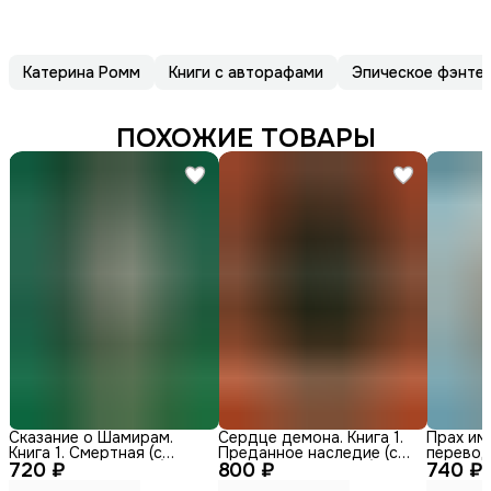
Катерина Ромм
Книги с авторафами
Эпическое фэнте
ПОХОЖИЕ ТОВАРЫ
Сказание о Шамирам.
Сердце демона. Книга 1.
Прах име
Книга 1. Смертная (с
Преданное наследие (с
перевод
720 ₽
автографом автора)
800 ₽
автографом автора)
740 ₽
Лукьяно
автора)