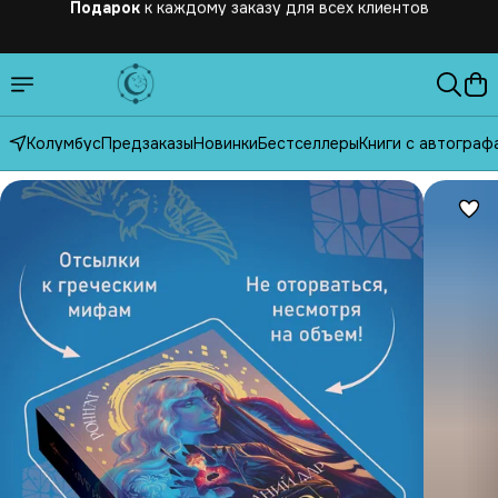
Бесплатная
доставка по России от 2500 рублей
Колумбус
Предзаказы
Новинки
Бестселлеры
Книги с автограф