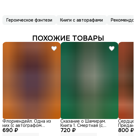
Героическое фэнтези
Книги с авторафами
Рекомендо
ПОХОЖИЕ ТОВАРЫ
Флориендейл. Одна из
Сказание о Шамирам.
Сердце д
них (с автографом
Книга 1. Смертная (с
Преданн
690 ₽
автора)
720 ₽
автографом автора)
800 ₽
автогра