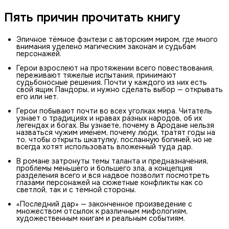
Пять причин прочитать книгу
Эпичное тёмное фэнтези с авторским миром, где много
внимания уделено магическим законам и судьбам
персонажей.
Герои взрослеют на протяжении всего повествования,
переживают тяжелые испытания, принимают
судьбоносные решения. Почти у каждого из них есть
свой ящик Пандоры, и нужно сделать выбор — открывать
его или нет.
Герои побывают почти во всех уголках мира. Читатель
узнает о традициях и нравах разных народов, об их
легендах и богах. Вы узнаете, почему в Ародане нельзя
назваться чужим именем, почему люди, тратят годы на
то, чтобы открыть шкатулку, посланную богиней, но не
всегда хотят использовать вложенный туда дар.
В романе затронуты темы таланта и предназначения,
проблемы меньшего и большего зла, а концепция
разделения всего и вся надвое позволит посмотреть
глазами персонажей на сюжетные конфликты как со
светлой, так и с тёмной стороны.
«Последний дар» — законченное произведение с
множеством отсылок к различным мифологиям,
художественным книгам и реальным событиям.