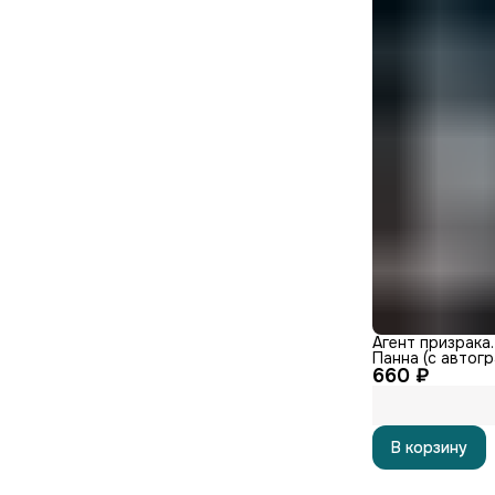
Агент призрака.
Панна (с автог
660 ₽
В корзину