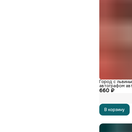
Город с львины
автографом ав
660 ₽
В корзину