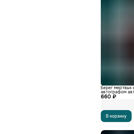
Берег мертвых 
автографом ав
660 ₽
В корзину