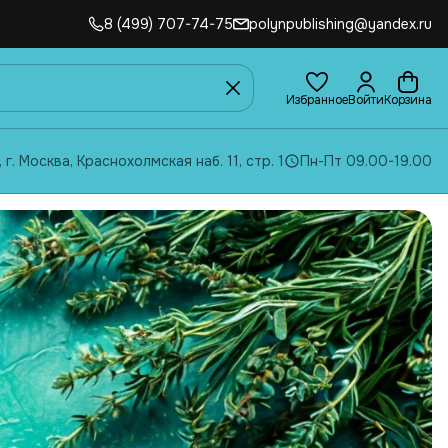
8 (499) 707-74-75
polynpublishing@yandex.ru
Избранное
Войти
Корзина
, г. Москва, Краснохолмская наб. 11, стр. 1
Пн-Пт 09.00-19.00