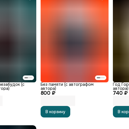
незабудок (с
Без памяти (с автографом
Год Гор
тора)
автора)
автора)
800 ₽
740 ₽
В корзину
В кор