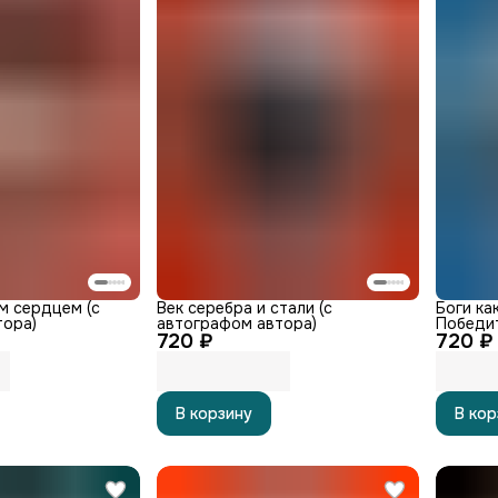
м сердцем (с
Век серебра и стали (с
Боги как
тора)
автографом автора)
Победит
720 ₽
720 ₽
автогра
В корзину
В кор