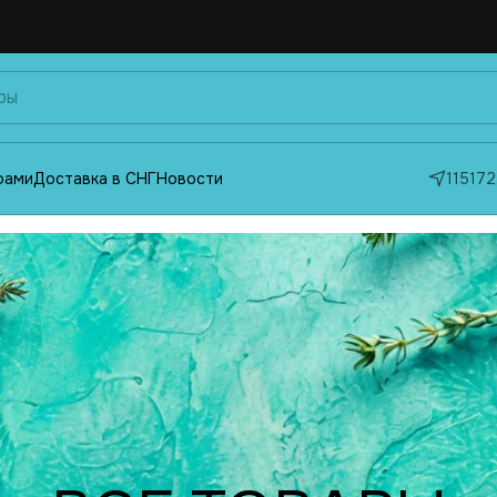
фами
Доставка в СНГ
Новости
115172