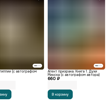
гиппии (с автографом
Агент призрака. Книга 1. Духи
Минска (с автографом автора)
660 ₽
зину
В корзину