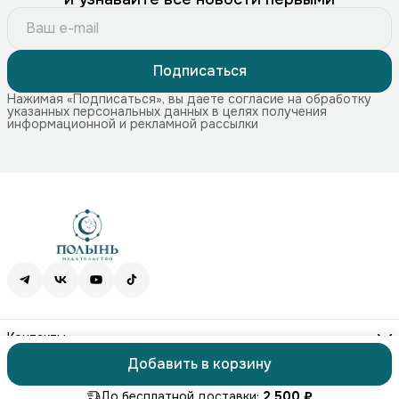
Подписаться
Нажимая «Подписаться», вы даете согласие на обработку
указанных персональных данных в целях получения
информационной и рекламной рассылки
Контакты
Адрес
Добавить в корзину
115172, г. Москва, Краснохолмская наб. 11, стр. 1
ⓒ ПОЛЫНЬ
Оплата
Доставка
Правила возврата
Реквизиты
Офер
Телефон
8 (499) 707-74-75
До бесплатной доставки:
2 500 ₽