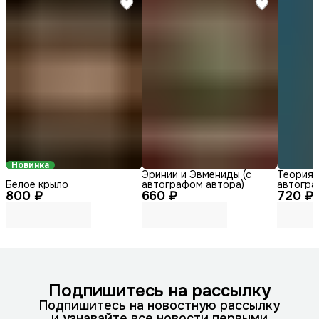
Новинка
Эринии и Эвмениды (с
Теория г
Белое крыло
автографом автора)
автогра
800 ₽
660 ₽
720 ₽
Подпишитесь на рассылку
Подпишитесь на новостную рассылку
и узнавайте все новости первыми