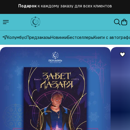
Бесплатная
доставка по России от 2500 рублей
Колумбус
Предзаказы
Новинки
Бестселлеры
Книги с автограф