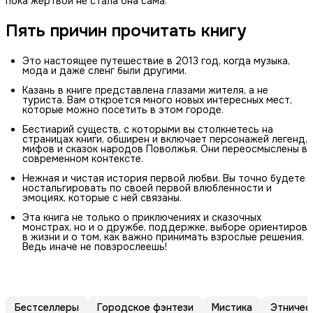
пока жертвой не стала она сама.
Пять причин прочитать книгу
Это настоящее путешествие в 2013 год, когда музыка,
мода и даже сленг были другими.
Казань в книге представлена глазами жителя, а не
туриста. Вам откроется много новых интересных мест,
которые можно посетить в этом городе.
Бестиарий существ, с которыми вы столкнетесь на
страницах книги, обширен и включает персонажей легенд,
мифов и сказок народов Поволжья. Они переосмыслены в
современном контексте.
Нежная и чистая история первой любви. Вы точно будете
ностальгировать по своей первой влюбленности и
эмоциях, которые с ней связаны.
Эта книга не только о приключениях и сказочных
монстрах, но и о дружбе, поддержке, выборе ориентиров
в жизни и о том, как важно принимать взрослые решения.
Ведь иначе не повзрослеешь!
Бестселлеры
Городское фэнтези
Мистика
Этничес