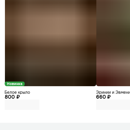
Новинка
Белое крыло
Эринии и Эвмени
800 ₽
660 ₽