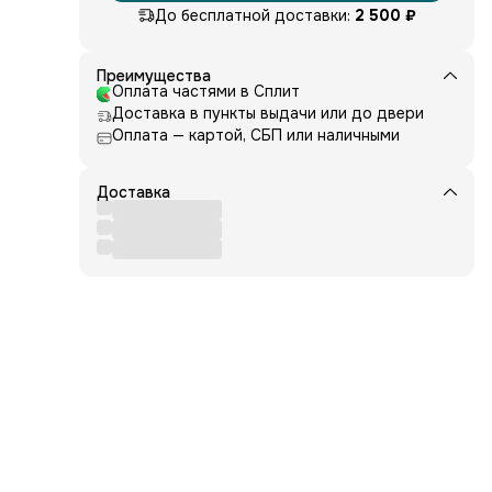
До бесплатной доставки:
2 500 ₽
ов
ны
аким
а —
Преимущества
Оплата частями в Сплит
а
Доставка в пункты выдачи или до двери
йор
Оплата — картой, СБП или наличными
года
рена
от
Доставка
дном
своё
й.
тоят
дают
воя
о