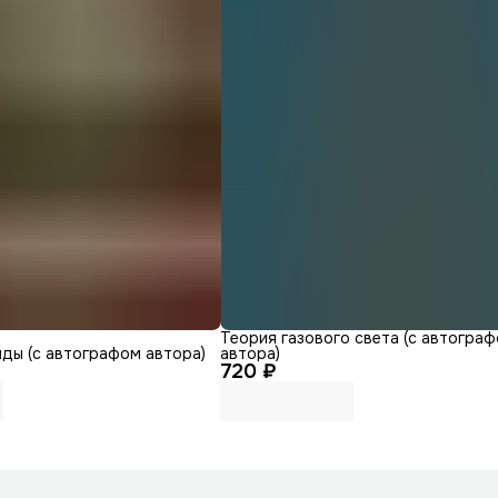
Теория газового света (с автогра
ды (с автографом автора)
автора)
720 ₽