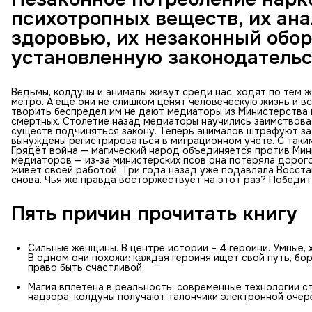
психотропных веществ, их ана
здоровью, их незаконный обор
установленную законодательс
Ведьмы, колдуны и анималы живут среди нас, ходят по тем ж
метро. А еще они не слишком ценят человеческую жизнь и в
творить беспредел им не дают медиаторы из Министерства
смертных. Столетие назад медиаторы научились заимствоват
существ подчиняться закону. Теперь анималов штрафуют за
вынуждены регистрироваться в миграционном учете. С таким
Грядёт война — магический народ объединяется против Мин
медиаторов — из-за министерских псов она потеряла дорого
живёт своей работой. Три года назад уже подавляла Восста
снова. Чья же правда восторжествует на этот раз? Победит
Пять причин прочитать книгу
Сильные женщины. В центре истории – 4 героини. Умные,
В одном они похожи: каждая героиня ищет свой путь, бо
право быть счастливой.
Магия вплетена в реальность: современные технологии с
надзора, колдуны получают талончики электронной очере