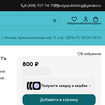
8 (499) 707-74-75
polynpublishing@yandex.ru
Избранное
Войти
Корзина
, г. Москва, Краснохолмская наб. 11, стр. 1
Пн-Пт 09.00-19.00
В избранное
сть
800 ₽
или
гов
ён и
сть.
Получите скидку и кешбэк
ем же
ще
ими
им
Добавить в корзину
а,
оры