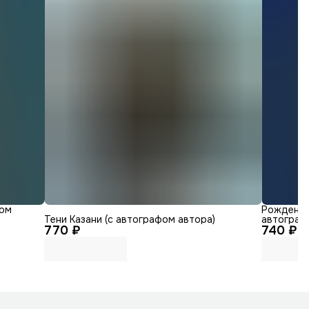
фом
Рожденные
Тени Казани (с автографом автора)
автограф
770 ₽
740 ₽