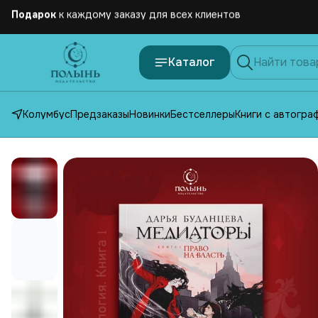
Бесплатная
доставка по России от 2500 рублей
Каталог
Колумбус
Предзаказы
Новинки
Бестселлеры
Книги с автогра