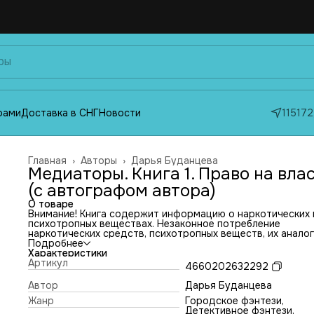
фами
Доставка в СНГ
Новости
115172
Главная
›
Авторы
›
Дарья Буданцева
Медиаторы. Книга 1. Право на вла
(с автографом автора)
О товаре
Внимание! Книга содержит информацию о наркотических 
психотропных веществах. Незаконное потребление
наркотических средств, психотропных веществ, их анало
причиняет вред здоровью, их незаконный оборот запрещ
Подробнее
влечет установленную законодательством ответственно
Характеристики
Ведьмы, колдуны и анималы живут среди нас, ходят по т
Артикул
4660202632292
московским улочкам и ездят на тех же ветках метро. А е
они не слишком ценят человеческую жизнь и встреча с н
Автор
Дарья Буданцева
может обернуться смертью. Однако творить беспредел 
Жанр
Городское фэнтези,
не дают медиаторы из Министерства магического надзор
Детективное фэнтези,
защищающие простых смертных. Столетие назад медиат