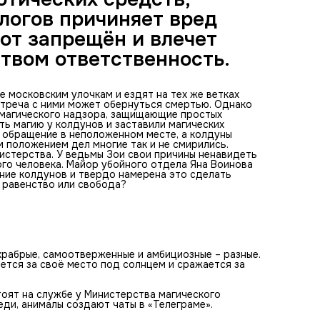
логов причиняет вред
Повествование ведётся от разных героев и от разных ст
конфликта. Можно выбрать, на чьей ты стороне.
от запрещён и влечет
твом ответственность.
е московским улочкам и ездят на тех же ветках
стреча с ними может обернуться смертью. Однако
 магического надзора, защищающие простых
ь магию у колдунов и заставили магических
 обращение в неположенном месте, а колдуны
 положением дел многие так и не смирились.
истерства. У ведьмы Зои свои причины ненавидеть
го человека. Майор убойного отдела Яна Воинова
ние колдунов и твердо намерена это сделать
 равенство или свобода?
 храбрые, самоотверженные и амбициозные – разные.
рется за своё место под солнцем и сражается за
тоят на службе у Министерства магического
ди, анималы создают чаты в «Телеграме».